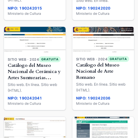
(HTML).
Sitio web. En línea.
NIPO: 190242015
NIPO: 190242020
Ministerio de Cultura
Ministerio de Cultura
SITIO WEB · 2024
GRATUITA
SITIO WEB · 2024
GRATUITA
Catálogo del Museo
Catálogo del Museo
Nacional de Arte
Nacional de Cerámica y
Romano
Artes Sunturarias
"González Martí"
Sitio web. En línea. Sitio web
Sitio web. En línea. Sitio web
(HTML).
(HTML).
NIPO: 190242041
NIPO: 190242036
Ministerio de Cultura
Ministerio de Cultura