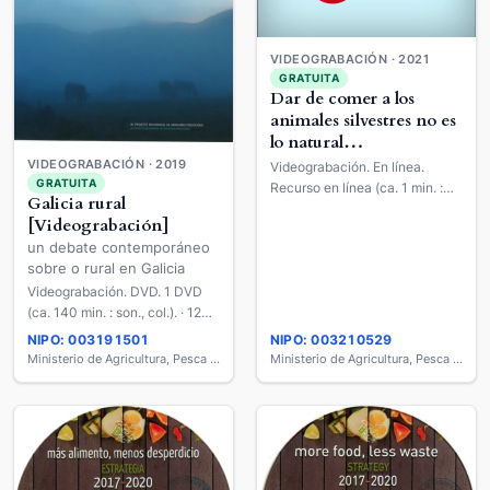
VIDEOGRABACIÓN · 2021
GRATUITA
Dar de comer a los
animales silvestres no es
lo natural
[Videograbación]
VIDEOGRABACIÓN · 2019
Videograbación. En línea.
GRATUITA
Recurso en línea (ca. 1 min. :
Galicia rural
son., col.).
[Videograbación]
un debate contemporáneo
sobre o rural en Galicia
Videograbación. DVD. 1 DVD
(ca. 140 min. : son., col.). · 12
cm.
NIPO: 003191501
NIPO: 003210529
Ministerio de Agricultura, Pesca y Alimentación
Ministerio de Agricultura, Pesca y Alimentación