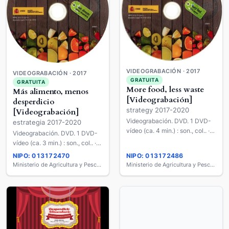
VIDEOGRABACIÓN · 2017
VIDEOGRABACIÓN · 2017
GRATUITA
GRATUITA
More food, less waste
Más alimento, menos
[Videograbación]
desperdicio
strategy 2017-2020
[Videograbación]
Videograbación. DVD. 1 DVD-
estrategia 2017-2020
vídeo (ca. 4 min.) : son., col.. ·
Videograbación. DVD. 1 DVD-
12 cm, en estuche de 12 cm.
vídeo (ca. 3 min.) : son., col.. ·
12 cm, en estuche de 12 cm.
NIPO: 013172470
NIPO: 013172486
Ministerio de Agricultura y Pesca, Alimentación y Medio Ambiente
Ministerio de Agricultura y Pesca, Alimentación y Medio Ambiente