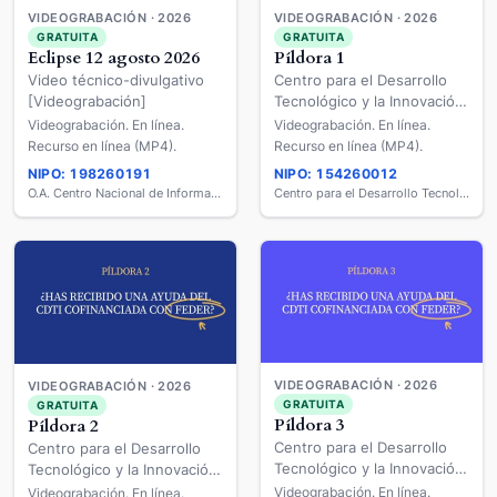
VIDEOGRABACIÓN · 2026
VIDEOGRABACIÓN · 2026
GRATUITA
GRATUITA
Píldora 1
Eclipse 12 agosto 2026
Centro para el Desarrollo
Video técnico-divulgativo
Tecnológico y la Innovación
[Videograbación]
(CDTI) FEDER
Videograbación. En línea.
Videograbación. En línea.
[Videograbación]
Recurso en línea (MP4).
Recurso en línea (MP4).
NIPO: 198260191
NIPO: 154260012
O.A. Centro Nacional de Información Geográfica
Centro para el Desarrollo Tecnológico y la Innovación (CDTI)
VIDEOGRABACIÓN · 2026
VIDEOGRABACIÓN · 2026
GRATUITA
GRATUITA
Píldora 3
Píldora 2
Centro para el Desarrollo
Centro para el Desarrollo
Tecnológico y la Innovación
Tecnológico y la Innovación
(CDTI) FEDER
(CDTI) FEDER
Videograbación. En línea.
Videograbación. En línea.