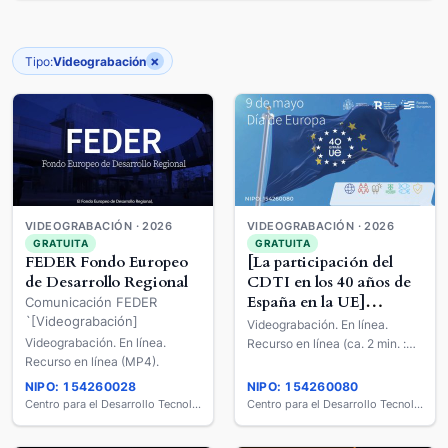
×
Tipo:
Videograbación
VIDEOGRABACIÓN · 2026
VIDEOGRABACIÓN · 2026
GRATUITA
GRATUITA
FEDER Fondo Europeo
[La participación del
de Desarrollo Regional
CDTI en los 40 años de
España en la UE]
Comunicación FEDER
[Videograbación]
`[Videograbación]
Videograbación. En línea.
Videograbación. En línea.
Recurso en línea (ca. 2 min. :
Recurso en línea (MP4).
son., col.).
NIPO: 154260028
NIPO: 154260080
Centro para el Desarrollo Tecnológico y la Innovación (CDTI)
Centro para el Desarrollo Tecnológico y la Innovación (CDTI)