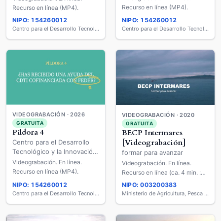
[Videograbación]
[Videograbación]
Recurso en línea (MP4).
Recurso en línea (MP4).
NIPO: 154260012
NIPO: 154260012
Centro para el Desarrollo Tecnológico y la Innovación (CDTI)
Centro para el Desarrollo Tecnológico y la Innovación (CDTI)
VIDEOGRABACIÓN · 2026
VIDEOGRABACIÓN · 2020
GRATUITA
GRATUITA
Píldora 4
BECP Intermares
[Videograbación]
Centro para el Desarrollo
Tecnológico y la Innovación
formar para avanzar
(CDTI) FEDER
Videograbación. En línea.
Videograbación. En línea.
[Videograbación]
Recurso en línea (MP4).
Recurso en línea (ca. 4 min. :
son., col., avi).
NIPO: 154260012
NIPO: 003200383
Centro para el Desarrollo Tecnológico y la Innovación (CDTI)
Ministerio de Agricultura, Pesca y Alimentación