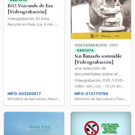
GRATUITA
B/O Vizconde de Eza
[Videograbación]
Videograbación. En línea.
Recurso en línea (ca. 4 min. :
son., col.).
VIDEOGRABACIÓN · 2017
GRATUITA
Sin llamarlo sostenible
[Videograbación]
una selección de
documentales sobre el
medioambiente (1945-1967)
Videograbación. DVD. 1 DVD-
vídeo : son., col.. · 12 cm, en
estuche de 19 cm.
NIPO: 003200417
NIPO: 013170764
Ministerio de Agricultura, Pesca y Alimentación
Ministerio de Agricultura y Pesca, Alimentación y Medio Ambiente