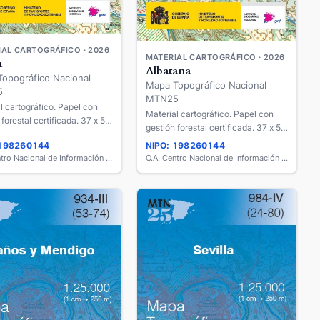
AL CARTOGRÁFICO · 2026
MATERIAL CARTOGRÁFICO · 2026
n
Albatana
opográfico Nacional
Mapa Topográfico Nacional
5
MTN25
l cartográfico. Papel con
Material cartográfico. Papel con
 forestal certificada. 37 x 58
gestión forestal certificada. 37 x 58
cm.
 198260144
NIPO: 198260144
O.A. Centro Nacional de Información Geográfica
O.A. Centro Nacional de Información Geográfica