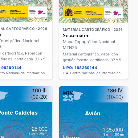
AL CARTOGRÁFICO · 2026
MATERIAL CARTOGRÁFICO · 2026
n
Soutomaior
opográfico Nacional
Mapa Topográfico Nacional
5
MTN25
l cartográfico. Papel con
Material cartográfico. Papel con
 forestal certificada. 37 x 55
gestión forestal certificada. 37 x 55
cm.
 198260144
NIPO: 198260144
O.A. Centro Nacional de Información Geográfica
O.A. Centro Nacional de Información Geográfica