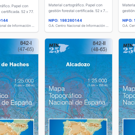
Material cartográfico. Papel con
Materia
ráfico. Papel con
gestión forestal certificada. 52 x 77
gestión
 certificada. 52 x 77.
cm.
cm.
0144
NIPO: 198260144
NIPO:
O.A. Centro Nacional de Información Geográfica
O.A. Centro Nacional de Información Geográfica