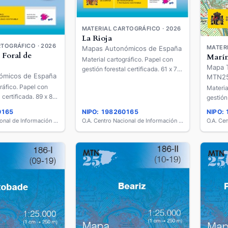
MATERIAL CARTOGRÁFICO · 2026
La Rioja
TOGRÁFICO · 2026
MATERI
Mapas Autonómicos de España
Foral de
Marí
Material cartográfico. Papel con
Mapa T
gestión forestal certificada. 61 x 71
ómicos de España
MTN2
cm.
ráfico. Papel con
Materia
 certificada. 89 x 82
gestión
cm.
0165
NIPO: 198260165
NIPO:
O.A. Centro Nacional de Información Geográfica
O.A. Centro Nacional de Información Geográfica