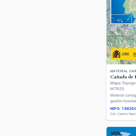
MATERIAL CAR
Cañada de 
Mapa Topográ
MTN25
Material cartog
gestión forestal
cm.
NIPO: 19826