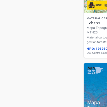
MATERIAL CAR
Tobarra
Mapa Topográ
MTN25
Material cartog
gestión forestal
cm.
NIPO: 19826