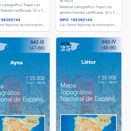
MTN25
l cartográfico. Papel con
Material cartográfico. Papel con
 forestal certificada. 52 x 77
gestión forestal certificada. 52 x 77
cm.
 198260144
NIPO: 198260144
O.A. Centro Nacional de Información Geográfica
O.A. Centro Nacional de Información Geográfica