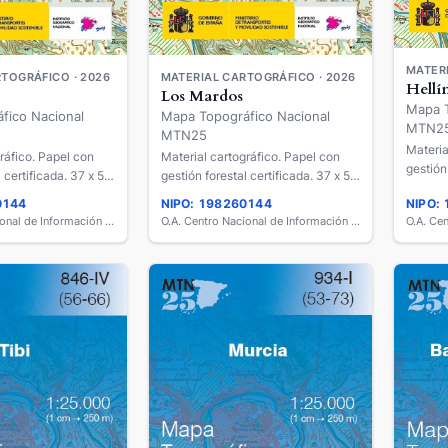
MATERI
TOGRÁFICO · 2026
MATERIAL CARTOGRÁFICO · 2026
Hellí
Los Mardos
Mapa T
fico Nacional
Mapa Topográfico Nacional
MTN2
MTN25
Materia
ráfico. Papel con
Material cartográfico. Papel con
gestión
 certificada. 37 x 58
gestión forestal certificada. 37 x 58
cm.
cm.
0144
NIPO: 198260144
NIPO:
O.A. Centro Nacional de Información Geográfica
O.A. Centro Nacional de Información Geográfica