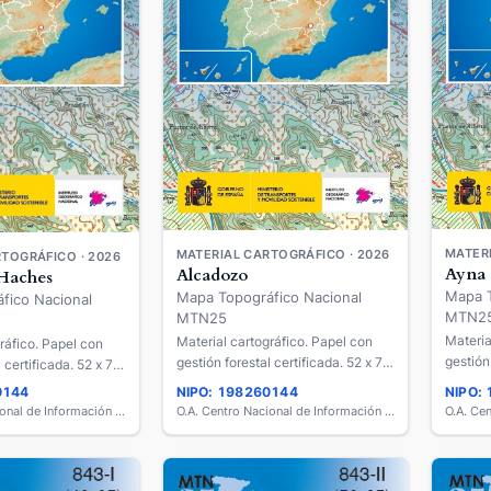
MATERI
MATERIAL CARTOGRÁFICO · 2026
TOGRÁFICO · 2026
Ayna
Alcadozo
Haches
Mapa T
Mapa Topográfico Nacional
fico Nacional
MTN2
MTN25
Materia
Material cartográfico. Papel con
ráfico. Papel con
gestión
gestión forestal certificada. 52 x 77
 certificada. 52 x 77
cm.
cm.
0144
NIPO: 198260144
NIPO:
O.A. Centro Nacional de Información Geográfica
O.A. Centro Nacional de Información Geográfica