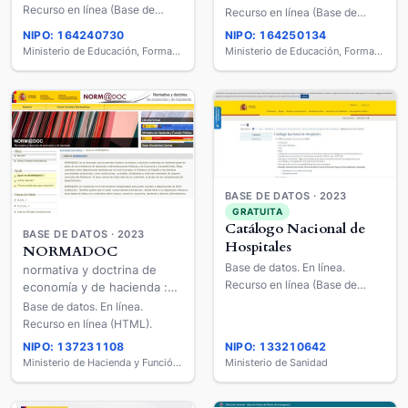
Recurso en línea (Base de
Recurso en línea (Base de
datos).
datos).
NIPO: 164240730
NIPO: 164250134
Ministerio de Educación, Formación Profesional y Deportes
Ministerio de Educación, Formación Profesional y Deportes
BASE DE DATOS · 2023
GRATUITA
Catálogo Nacional de
BASE DE DATOS · 2023
Hospitales
NORMADOC
Base de datos. En línea.
normativa y doctrina de
Recurso en línea (Base de
economía y de hacienda :
datos).
base de datos normativa
Base de datos. En línea.
Recurso en línea (HTML).
NIPO: 137231108
NIPO: 133210642
Ministerio de Hacienda y Función Pública
Ministerio de Sanidad