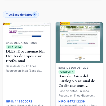
×
Tipo:
Base de datos
BASE DE DATOS · 2026
GRATUITA
DLEP: Documentación
Límites de Exposición
Profesional
Base de datos. En línea.
BASE DE DATOS · 2021
Recurso en línea (Base de
GRATUITA
datos).
Base de Datos del
Catálogo Nacional de
Cualificaciones
Profesionales
Base de datos. En línea.
Recurso en línea (Base de
datos).
NIPO: 118200072
NIPO: 847212239
Instituto Nacional de Seguridad y Salud en el Trabajo
Ministerio de Educación y Formación Profesional