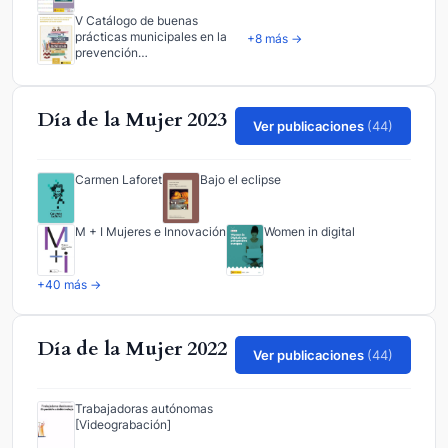
V Catálogo de buenas
prácticas municipales en la
+8 más →
prevención…
Día de la Mujer 2023
Ver publicaciones
(44)
Carmen Laforet
Bajo el eclipse
M + I Mujeres e Innovación
Women in digital
+40 más →
Día de la Mujer 2022
Ver publicaciones
(44)
Trabajadoras autónomas
[Videograbación]