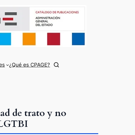
es
¿Qué es CPAGE?
dad de trato y no
s LGTBI