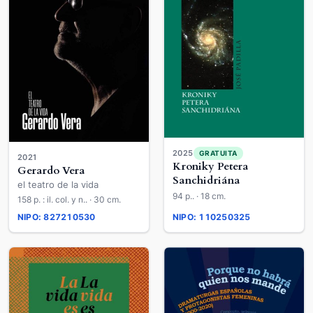
2025
GRATUITA
2021
Kroniky Petera
Gerardo Vera
Sanchidriána
el teatro de la vida
94 p.. · 18 cm.
158 p. : il. col. y n.. · 30 cm.
NIPO: 827210530
NIPO: 110250325