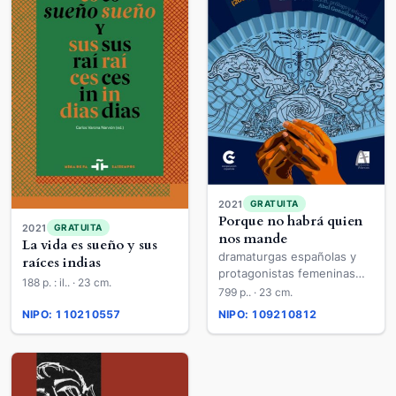
2021
GRATUITA
Porque no habrá quien
2021
GRATUITA
nos mande
La vida es sueño y sus
dramaturgas españolas y
raíces indias
protagonistas femeninas
188 p. : il.. · 23 cm.
(2000-2020)
799 p.. · 23 cm.
NIPO: 110210557
NIPO: 109210812