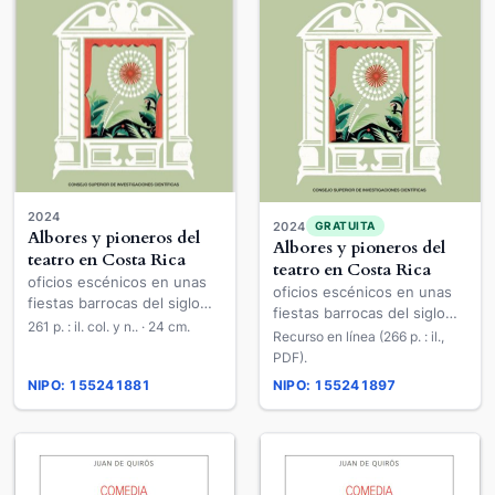
2024
2024
GRATUITA
Albores y pioneros del
Albores y pioneros del
teatro en Costa Rica
teatro en Costa Rica
oficios escénicos en unas
oficios escénicos en unas
fiestas barrocas del siglo
fiestas barrocas del siglo
XVIII
261 p. : il. col. y n.. · 24 cm.
XVIII
Recurso en línea (266 p. : il.,
PDF).
NIPO: 155241881
NIPO: 155241897