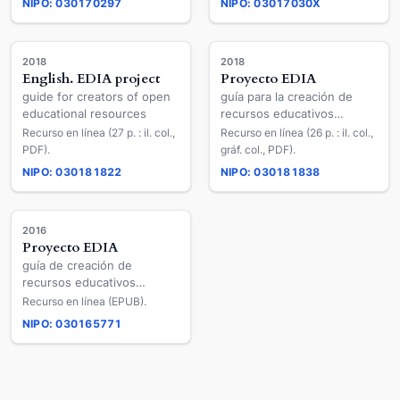
NIPO: 030170297
NIPO: 03017030X
historia"
historia"
2018
2018
English. EDIA project
Proyecto EDIA
guide for creators of open
guía para la creación de
educational resources
recursos educativos
abiertos
Recurso en línea (27 p. : il. col.,
Recurso en línea (26 p. : il. col.,
PDF).
gráf. col., PDF).
NIPO: 030181822
NIPO: 030181838
2016
Proyecto EDIA
guía de creación de
recursos educativos
abiertos
Recurso en línea (EPUB).
NIPO: 030165771