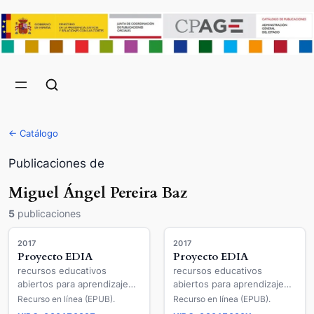
← Catálogo
Publicaciones de
Miguel Ángel Pereira Baz
5
publicaciones
2017
2017
Proyecto EDIA
Proyecto EDIA
recursos educativos
recursos educativos
abiertos para aprendizaje
abiertos para aprendizaje
por proyectos en Historia
por proyectos en Historia
Recurso en línea (EPUB).
Recurso en línea (EPUB).
de España : "la feria de la
de España : "La feria de la