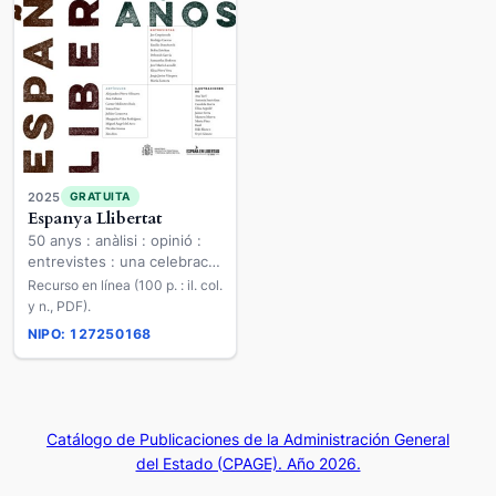
2025
GRATUITA
Espanya Llibertat
50 anys : anàlisi : opinió :
entrevistes : una celebració
coral de cinquanta anys de
Recurso en línea (100 p. : il. col.
llibertat a Espanaya
y n., PDF).
NIPO: 127250168
Catálogo de Publicaciones de la Administración General
del Estado (CPAGE). Año 2026.