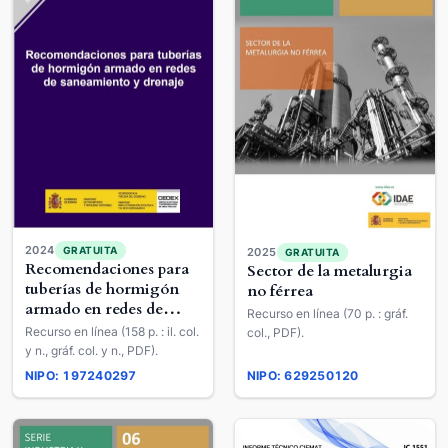
2024
GRATUITA
2025
GRATUITA
Recomendaciones para
Sector de la metalurgia
tuberías de hormigón
no férrea
armado en redes de
Recurso en línea (70 p. : gráf.
saneamiento y drenaje
Recurso en línea (158 p. : il. col.
col., PDF).
y n., gráf. col. y n., PDF).
NIPO: 197240297
NIPO: 629250120