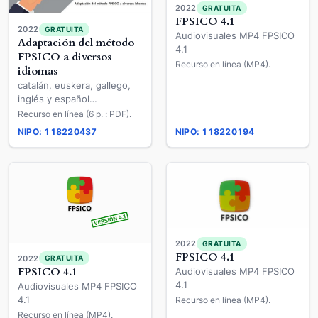
2022
GRATUITA
FPSICO 4.1
2022
GRATUITA
Audiovisuales MP4 FPSICO
Adaptación del método
4.1
FPSICO a diversos
Recurso en línea (MP4).
idiomas
catalán, euskera, gallego,
inglés y español
internacional
Recurso en línea (6 p. : PDF).
NIPO: 118220437
NIPO: 118220194
2022
GRATUITA
FPSICO 4.1
2022
GRATUITA
FPSICO 4.1
Audiovisuales MP4 FPSICO
4.1
Audiovisuales MP4 FPSICO
4.1
Recurso en línea (MP4).
Recurso en línea (MP4).