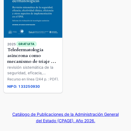
2025
GRATUITA
Teledermatología
asíncrona como
mecanismo de triaje y
derivación de pacientes
revisión sistemática de la
entre atención primaria
seguridad, eficacia,
y especializada y para
efectividad clínica,
Recurso en línea (244 p. : PDF).
apoyar el diagnóstico de
eficiencia y otros aspectos
NIPO: 133250930
de implementación en el
las afecciones
SNS
dermatológicas
Catálogo de Publicaciones de la Administración General
del Estado (CPAGE). Año 2026.