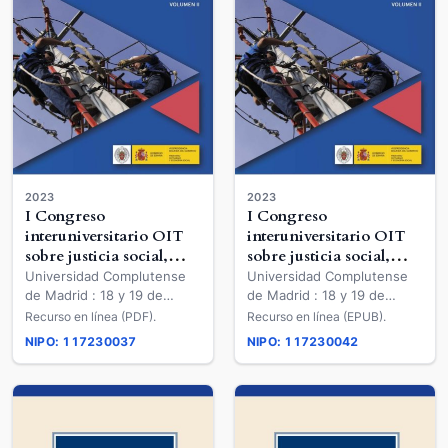
2023
2023
I Congreso
I Congreso
interuniversitario OIT
interuniversitario OIT
sobre justicia social,
sobre justicia social,
trabajo decente y
trabajo decente y
Universidad Complutense
Universidad Complutense
objetivos de desarrollo
objetivos de desarrollo
de Madrid : 18 y 19 de
de Madrid : 18 y 19 de
sostenible
sostenible
noviembre de 2021
noviembre de 2021
Recurso en línea (PDF).
Recurso en línea (EPUB).
NIPO: 117230037
NIPO: 117230042