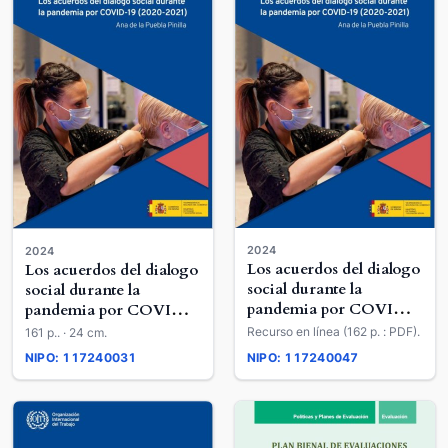
2024
2024
Los acuerdos del dialogo
Los acuerdos del dialogo
social durante la
social durante la
pandemia por COVID-
pandemia por COVID-
19 (2020-2021)
19 (2020-2021)
Recurso en línea (162 p. : PDF).
161 p.. · 24 cm.
NIPO: 117240031
NIPO: 117240047