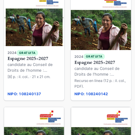
2024
GRATUITA
2024
GRATUITA
Espagne 2025-2027
Espagne 2025-2027
candidate au Conseil de
candidate au Conseil de
Droits de l'homme :
Droits de l'homme :
construire des liens de
[8] p. : il. col.. · 21 x 21 cm.
construire des liens de
Recurso en línea (12 p. : il. col.,
confiance et des ponts
confiance et des ponts
PDF).
NIPO: 108240137
NIPO: 108240142