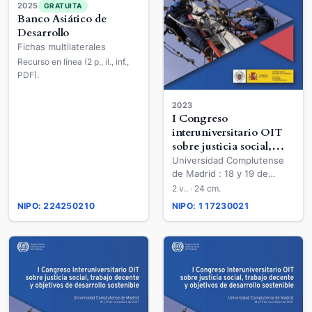
2025
GRATUITA
Banco Asiático de
Desarrollo
Fichas multilaterales
Recurso en línea (2 p., il., inf.,
PDF).
2023
I Congreso
interuniversitario OIT
sobre justicia social,
trabajo decente y
Universidad Complutense
objetivos de desarrollo
de Madrid : 18 y 19 de
sostenible
noviembre de 2021
2 v.. · 24 cm.
NIPO: 224250210
NIPO: 117230021