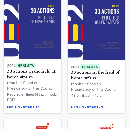
2024
GRATUITA
2024
GRATUITA
30 actions in the field of
30 actions in the field of
home affairs
home affairs
results : Spanish
results : Spanish
Presidency of the Council
Presidency of the Council
of the European Union
Recurso en línea (48 p. : il. col.,
of the European Union
43 p. : il. col.. · 19 cm.
during the second half of
PDF).
during the second half of
2023
2023
NIPO: 126240187
NIPO: 126240171