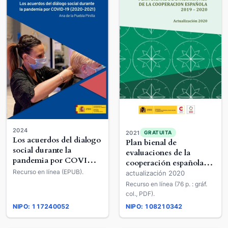
2024
2021
GRATUITA
Los acuerdos del dialogo
Plan bienal de
social durante la
evaluaciones de la
pandemia por COVID-
cooperación española
19 (2020-2021)
Recurso en línea (EPUB).
2019-2020
actualización 2020
Recurso en línea (76 p. : gráf.
col., PDF).
NIPO: 117240052
NIPO: 108210342