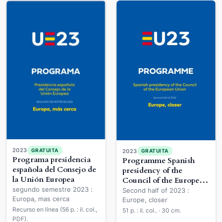
2023
GRATUITA
2023
GRATUITA
Programa presidencia
Programme Spanish
española del Consejo de
presidency of the
la Unión Europea
Council of the European
Union
segundo semestre 2023 :
Second half of 2023 :
Europa, mas cerca
Europe, closer
Recurso en línea (56 p. : il. col.,
51 p. : il. col.. · 30 cm.
PDF).