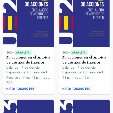
2024
2024
GRATUITA
GRATUITA
30 acciones en el ámbito
30 acciones en el ámbito
de asuntos de interior
de asuntos de interior
balance : Presidencia
balance : Presidencia
Española del Consejo de la
Española del Consejo de la
Unión Europea del segundo
Unión Europea del segundo
Recurso en línea (48 p. : il. col.,
43 p. : il. col.. · 19 cm.
semestre 2023
semestre 2023
PDF).
NIPO: 126240166
NIPO: 126240150