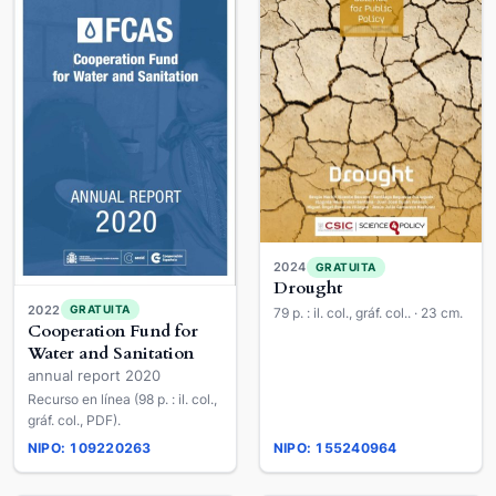
2024
GRATUITA
Drought
2022
GRATUITA
79 p. : il. col., gráf. col.. · 23 cm.
Cooperation Fund for
Water and Sanitation
annual report 2020
Recurso en línea (98 p. : il. col.,
gráf. col., PDF).
NIPO: 109220263
NIPO: 155240964