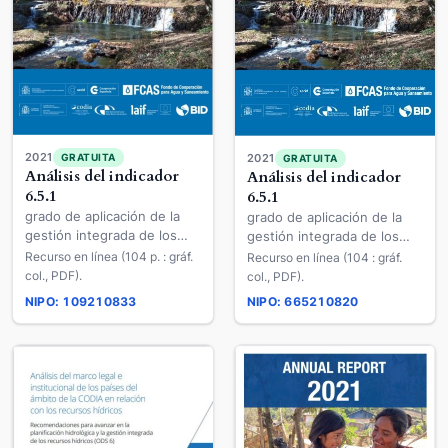
2021
GRATUITA
2021
GRATUITA
Análisis del indicador
Análisis del indicador
6.5.1
6.5.1
grado de aplicación de la
grado de aplicación de la
gestión integrada de los
gestión integrada de los
recursos hídricos en los
recursos hídricos en los
Recurso en línea (104 p. : gráf.
Recurso en línea (104 : gráf.
países del ámbito
países del ámbito
col., PDF).
col., PDF).
iberoamericano :
iberoamericano :
NIPO: 109210833
NIPO: 665210820
actualización segundo ciclo
actualización segundo ciclo
: (ODS Nº 6. Meta 6.5.
: (ODS Nº 6. Meta 6.5.
Gestión de los recursos
Gestión de los recursos
hídricos)
hídricos)