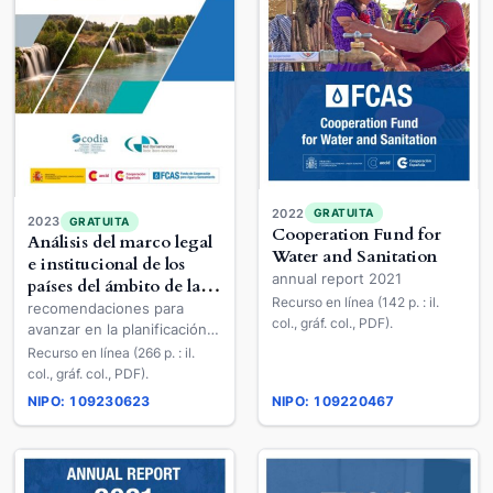
2022
GRATUITA
2023
GRATUITA
Cooperation Fund for
Análisis del marco legal
Water and Sanitation
e institucional de los
annual report 2021
países del ámbito de la
Recurso en línea (142 p. : il.
CODIA en relación con
recomendaciones para
col., gráf. col., PDF).
los recursos hídricos
avanzar en la planificación
hidrológica y la gestión
Recurso en línea (266 p. : il.
integrada de los recursos
col., gráf. col., PDF).
hídricos (ODS 6)
NIPO: 109230623
NIPO: 109220467