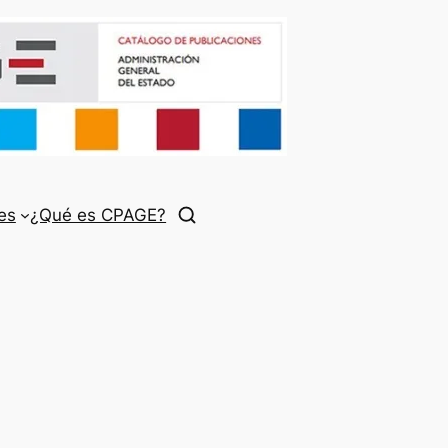
es
¿Qué es CPAGE?