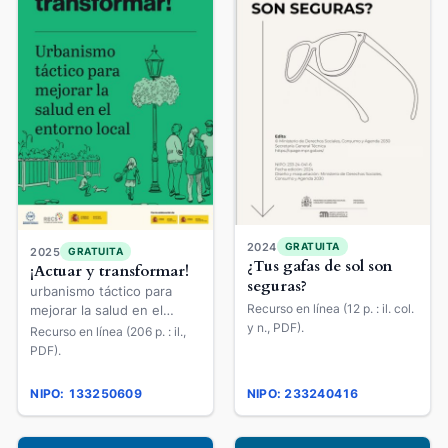
2024
GRATUITA
2025
GRATUITA
¿Tus gafas de sol son
¡Actuar y transformar!
seguras?
urbanismo táctico para
Recurso en línea (12 p. : il. col.
mejorar la salud en el
y n., PDF).
entorno local
Recurso en línea (206 p. : il.,
PDF).
NIPO: 133250609
NIPO: 233240416