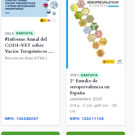
2024
GRATUITA
#Informe Anual del
CODI-VET sobre
Vacíos Terapéuticos y
otras Necesidades
Recurso en línea (HTML).
Prioritarias#
2021
GRATUITA
2º Estudio de
seroprevalencia en
España
septiembre 2020
214 p. : il. col., gráf. col.. · 30
cm.
NIPO: 134240267
NIPO: 133211136