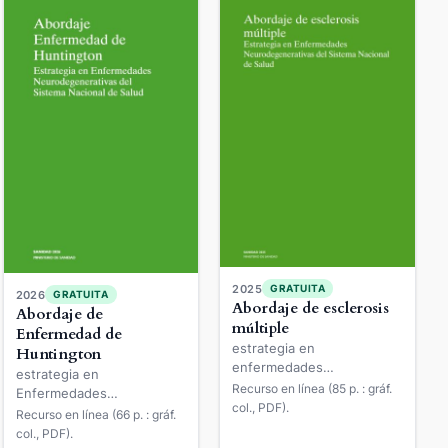
2025
GRATUITA
2026
GRATUITA
Abordaje de esclerosis
Abordaje de
múltiple
Enfermedad de
estrategia en
Huntington
enfermedades
estrategia en
neurodegenerativas del
Recurso en línea (85 p. : gráf.
Enfermedades
Sistema Nacional de Salud
col., PDF).
Neurodegenerativas del
Recurso en línea (66 p. : gráf.
SNS
col., PDF).