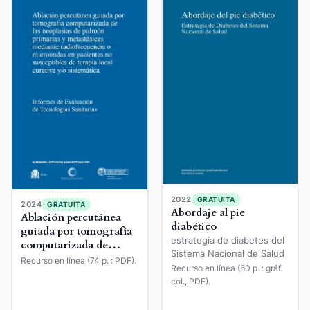
2022
GRATUITA
2024
GRATUITA
Abordaje al pie
Ablación percutánea
diabético
guiada por tomografía
estrategia de diabetes del
computarizada de
Sistema Nacional de Salud
metástasis pulmonares
Recurso en línea (74 p. : PDF).
Recurso en línea (60 p. : gráf.
mediante
col., PDF).
radiofrecuencia o
microondas en