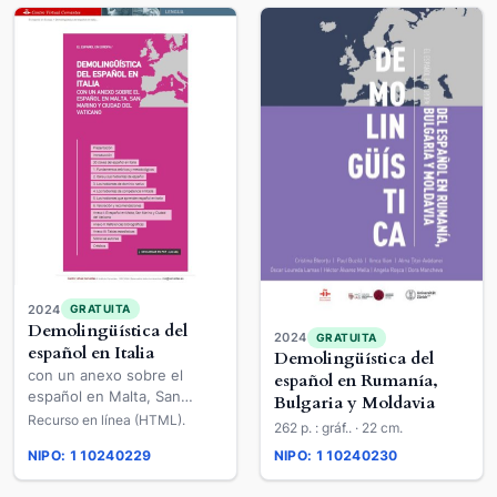
2024
GRATUITA
Demolingüística del
2024
GRATUITA
español en Italia
Demolingüística del
con un anexo sobre el
español en Rumanía,
español en Malta, San
Bulgaria y Moldavia
Marino y Ciudad del
Recurso en línea (HTML).
262 p. : gráf.. · 22 cm.
Vaticano
NIPO: 110240229
NIPO: 110240230