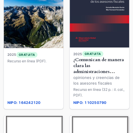
2025
GRATUITA
2025
GRATUITA
¿Comunican de manera
Recurso en línea (PDF).
clara las
administraciones
tributarias?
opiniones y creencias de
los asesores fiscales
Recurso en línea (32 p. : il. col.,
PDF).
NIPO: 164242120
NIPO: 110250790