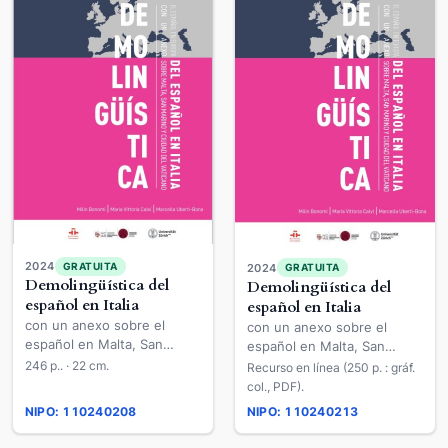
2024
GRATUITA
2024
GRATUITA
Demolingüística del
Demolingüística del
español en Italia
español en Italia
con un anexo sobre el
con un anexo sobre el
español en Malta, San
español en Malta, San
Marino y Ciudad del
Marino y Ciudad del
246 p.. · 22 cm.
Recurso en línea (250 p. : gráf.
Vaticano
Vaticano
col., PDF).
NIPO: 110240208
NIPO: 110240213