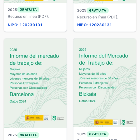
2025
GRATUITA
2025
GRATUITA
Recurso en línea (PDF).
Recurso en línea (PDF).
NIPO: 120230131
NIPO: 120230131
2025
GRATUITA
2025
GRATUITA