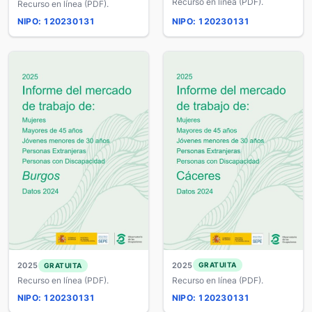
Recurso en línea (PDF).
Recurso en línea (PDF).
NIPO: 120230131
NIPO: 120230131
2025
2025
GRATUITA
GRATUITA
Recurso en línea (PDF).
Recurso en línea (PDF).
NIPO: 120230131
NIPO: 120230131