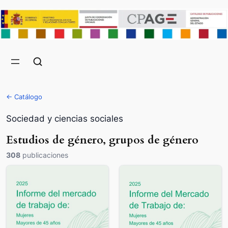
← Catálogo
Sociedad y ciencias sociales
Estudios de género, grupos de género
308
publicaciones