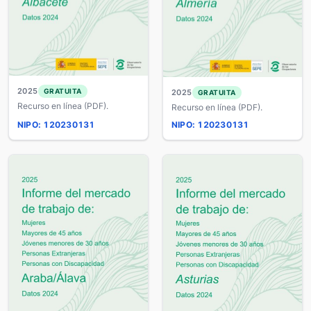
2025
GRATUITA
2025
GRATUITA
Recurso en línea (PDF).
Recurso en línea (PDF).
NIPO: 120230131
NIPO: 120230131