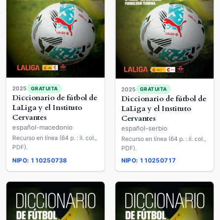
2025
GRATUITA
2025
GRATUITA
Diccionario de fútbol de
Diccionario de fútbol de
LaLiga y el Instituto
LaLiga y el Instituto
Cervantes
Cervantes
español-macedonio
español-serbio
Recurso en línea (64 p. : il. col.,
Recurso en línea (64 p. : il. col.,
PDF).
PDF).
NIPO: 110250738
NIPO: 110250717