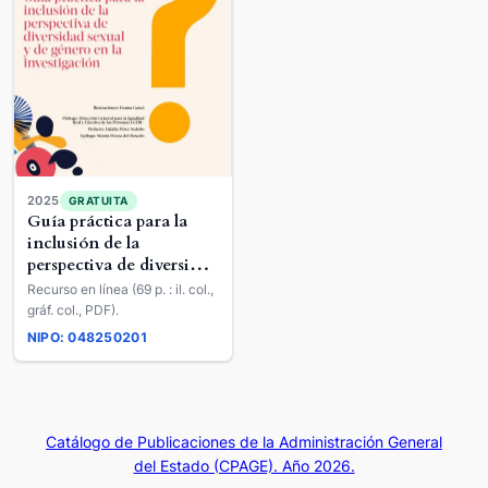
2025
GRATUITA
Guía práctica para la
inclusión de la
perspectiva de diversidad
sexual y de género en la
Recurso en línea (69 p. : il. col.,
investigación
gráf. col., PDF).
NIPO: 048250201
Catálogo de Publicaciones de la Administración General
del Estado (CPAGE). Año 2026.