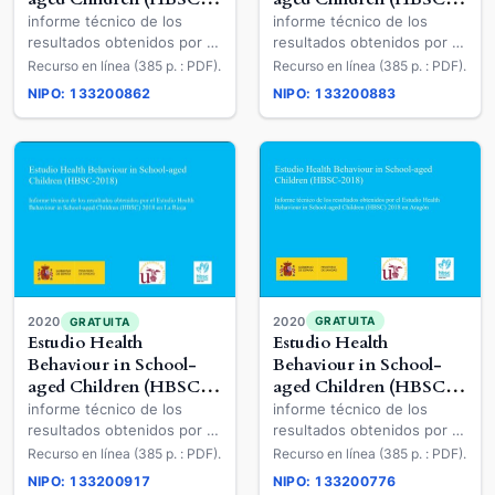
2018)
2018)
informe técnico de los
informe técnico de los
resultados obtenidos por el
resultados obtenidos por el
Estudio Health Behaviour in
Estudio Health Behaviour in
Recurso en línea (385 p. : PDF).
Recurso en línea (385 p. : PDF).
School-aged Children
School-aged Children
NIPO: 133200862
NIPO: 133200883
(HBSC) 2018 en
(HBSC) 2018 en la
Extremadura
Comunidad de Madrid
2020
2020
GRATUITA
GRATUITA
Estudio Health
Estudio Health
Behaviour in School-
Behaviour in School-
aged Children (HBSC-
aged Children (HBSC-
2018)
2018)
informe técnico de los
informe técnico de los
resultados obtenidos por el
resultados obtenidos por el
Estudio Health Behaviour in
Estudio Health Behaviour in
Recurso en línea (385 p. : PDF).
Recurso en línea (385 p. : PDF).
School-aged Children
School-aged Children
NIPO: 133200917
NIPO: 133200776
(HBSC) 2018 en Aragón
(HBSC) 2018 en La Rioja