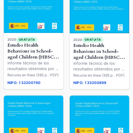
2020
GRATUITA
2020
GRATUITA
Estudio Health
Estudio Health
Behaviour in School-
Behaviour in School-
aged Children (HBSC-
aged Children (HBSC-
2018)
2018)
informe técnico de los
informe técnico de los
resultados obtenidos por el
resultados obtenidos por el
Estudio Health Behaviour in
Estudio Health Behaviour in
Recurso en línea (385 p. : PDF).
Recurso en línea (385 p. : PDF).
School-aged Children
School-aged Children
NIPO: 133200760
NIPO: 133200899
(HBSC) 2018 en Andalucía
(HBSC) 2018 en la Región
de Murcia