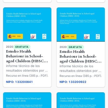
2020
GRATUITA
2020
GRATUITA
Estudio Health
Estudio Health
Behaviour in School-
Behaviour in School-
aged Children (HBSC-
aged Children (HBSC-
2018)
2018)
informe técnico de los
informe técnico de los
resultados obtenidos por el
resultados obtenidos por el
Estudio Health Behaviour in
Estudio Health Behaviour in
Recurso en línea (385 p. : PDF).
Recurso en línea (385 p. : PDF).
School-aged Children
School-aged Children
NIPO: 133200841
NIPO: 133200922
(HBSC) 2018 en Cataluña
(HBSC) 2018 en la
Comunidad Foral de Navarra