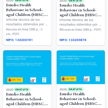
2020
GRATUITA
2020
GRATUITA
Estudio Health
Estudio Health
Behaviour in School-
Behaviour in School-
aged Children (HBSC-
aged Children (HBSC-
2018)
2018)
informe técnico de los
informe técnico de los
resultados obtenidos por el
resultados obtenidos por el
Estudio Health Behaviour in
Estudio Health Behaviour in
Recurso en línea (385 p. : il.
REcurso en línea (385 p. : PDF).
School-aged Children
School-aged Children
col., PDF).
(HBSC) 2018 en Asturias
(HBSC) 2018 en Galicia
NIPO: 133200781
NIPO: 133200878
2020
GRATUITA
2020
GRATUITA
Estudio Health
Estudio Health
Behaviour in School-
Behaviour in School-
aged Children (HBSC-
aged Children (HBSC-