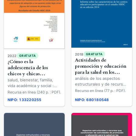
2018
GRATUITA
2022
GRATUITA
Actividades de
¿Cómo es la
promoción y educación
adolescencia de los
para la salud en los
chicos y chicas
centros educativos
análisis de los aspectos
adoptados en España?
salud, bienestar, familia,
españoles
estructurales y de recursos
vida académica y social :
que las condicionan :
Recurso en línea (77 p. : PDF).
comparaciones con
Recursa en línea (240 p. : PDF).
informe sobre las
adolescentes que no han
NIPO: 133220255
NIPO: 680180548
características de los
pasado por la experiencia
centros educativos
de adopción y con quienes
participantes en el estudio
están bajo otras figuras del
HBSC en su edición 2014
sistema de protección :
resultados del Estudio
HBSC-2018