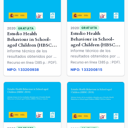
2020
GRATUITA
2020
GRATUITA
Estudio Health
Estudio Health
Behaviour in School-
Behaviour in School-
aged Children (HBSC-
aged Children (HBSC-
2018)
2018)
informe técnico de los
informe técnico de los
resultados obtenidos por el
resultados obtenidos por el
Estudio Health Behaviour in
Estudio Health Behaviour in
Recurso en línea (385 p. : PDF).
Recurso en línea (385 p. : PDF).
School-aged Children
School-aged Children
NIPO: 133200938
NIPO: 133200815
(HBSC) 2018 en Cantabria
(HBSC) 2018 en País Vasco