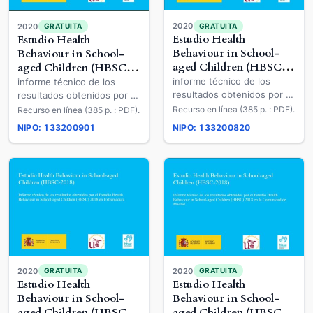
2020
2020
GRATUITA
GRATUITA
Estudio Health
Estudio Health
Behaviour in School-
Behaviour in School-
aged Children (HBSC-
aged Children (HBSC-
2018)
2018)
informe técnico de los
informe técnico de los
resultados obtenidos por el
resultados obtenidos por el
Estudio Health Behaviour in
Estudio Health Behaviour in
Recurso en línea (385 p. : PDF).
Recurso en línea (385 p. : PDF).
School-aged Children
School-aged Children
NIPO: 133200901
NIPO: 133200820
(HBSC) 2018 en Castilla-La
(HBSC) 2018 en la
Mancha
Comunidad Valenciana
2020
2020
GRATUITA
GRATUITA
Estudio Health
Estudio Health
Behaviour in School-
Behaviour in School-
aged Children (HBSC-
aged Children (HBSC-