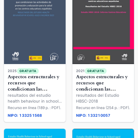
2021
2025
GRATUITA
GRATUITA
Aspectos estructurales y
Aspectos estructurales y
recursos que
recursos que
condicionan las
condicionan las
actividades de
actividades de
resultados del Estudio
resultados del estudio
promoción y educación
promoción y educación
HBSC-2018
health behaviour in school-
para la salud en los
para la salud en los
aged children 2022
Recurso en línea (254 p. : PDF).
Recurso en línea (189 p. : PDF).
centros educativos
centros educativos
NIPO: 133251568
NIPO: 133210057
españoles
españoles