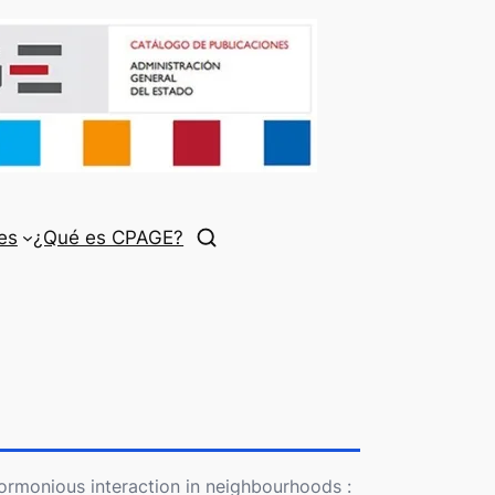
es
¿Qué es CPAGE?
hormonious interaction in neighbourhoods :