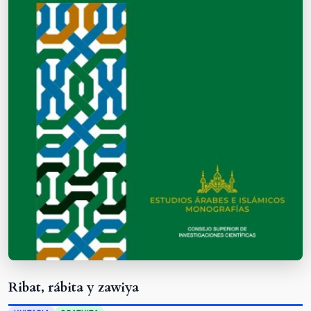
Ribat, rábita y zawiya