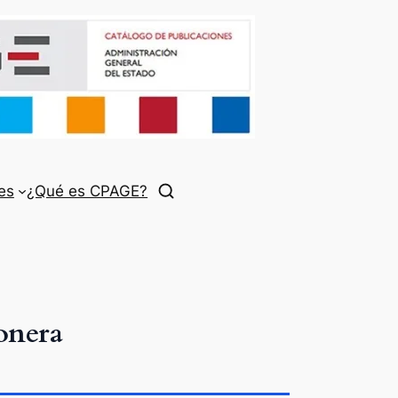
es
¿Qué es CPAGE?
onera