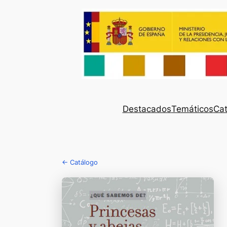
Destacados
Temáticos
Cat
← Catálogo