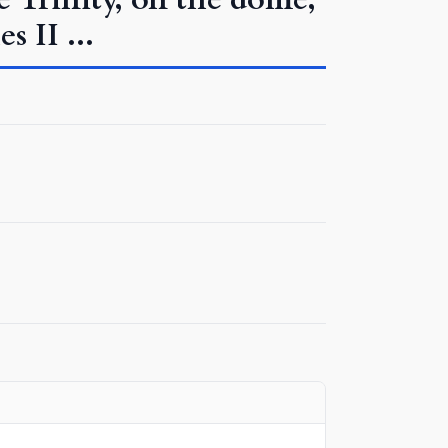
 II ...