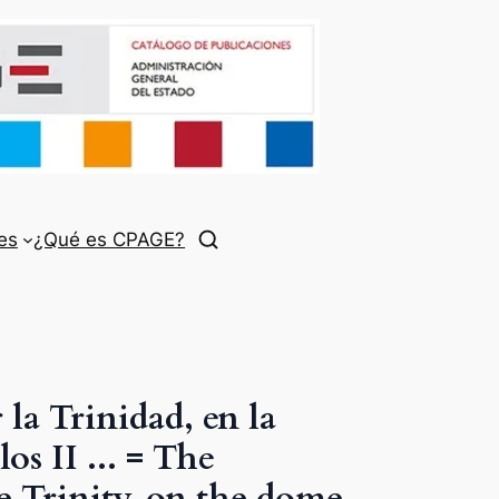
es
¿Qué es CPAGE?
la Trinidad, en la
os II ... = The
e Trinity, on the dome,