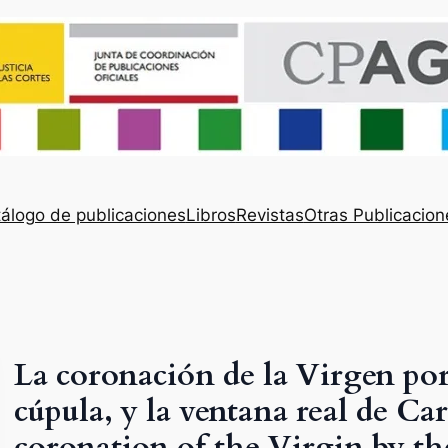
álogo de publicaciones
Libros
Revistas
Otras Publicacion
La coronación de la Virgen por 
cúpula, y la ventana real de Carl
coronation of the Virgin by th