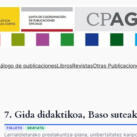
álogo de publicaciones
Libros
Revistas
Otras Publicacion
7. Gida didaktikoa, Baso sutea
FOLLETO
GRATUITA
Larrialdietarako prestakuntza-plana, unibertsitatez kan