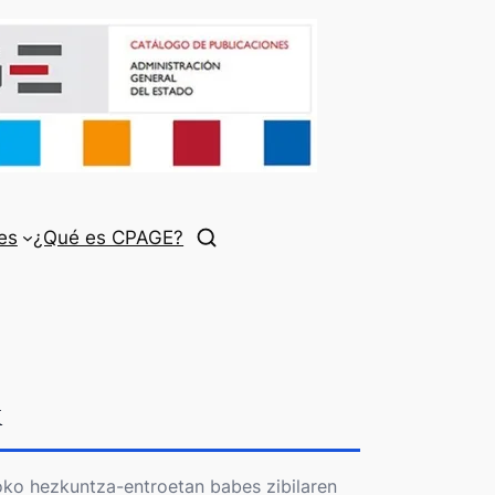
es
¿Qué es CPAGE?
k
poko hezkuntza-entroetan babes zibilaren