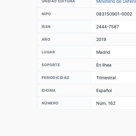
Ministerio de Defen
UNIDAD EDITORA
083150901-0002
NIPO
2444-7587
ISSN
2019
AÑO
Madrid
LUGAR
En línea
SOPORTE
Trimestral
PERIODICIDAD
Español
IDIOMA
Núm. 162
NÚMERO