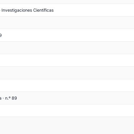
 Investigaciones Científicas
9
a · n.º 89