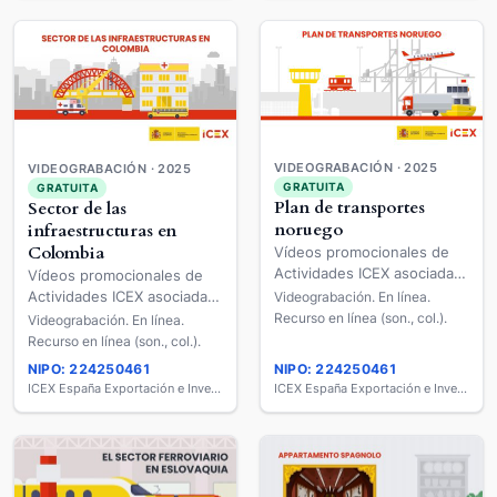
VIDEOGRABACIÓN · 2025
VIDEOGRABACIÓN · 2025
GRATUITA
GRATUITA
Plan de transportes
Sector de las
noruego
infraestructuras en
Colombia
Vídeos promocionales de
Actividades ICEX asociadas
Vídeos promocionales de
a Mercados (EM) y
Actividades ICEX asociadas
Videograbación. En línea.
Sectores (FS)
a Mercados (EM) y
Recurso en línea (son., col.).
Videograbación. En línea.
[videograbación]
Sectores (FS)
Recurso en línea (son., col.).
[videograbación]
NIPO: 224250461
NIPO: 224250461
ICEX España Exportación e Inversiones
ICEX España Exportación e Inversiones