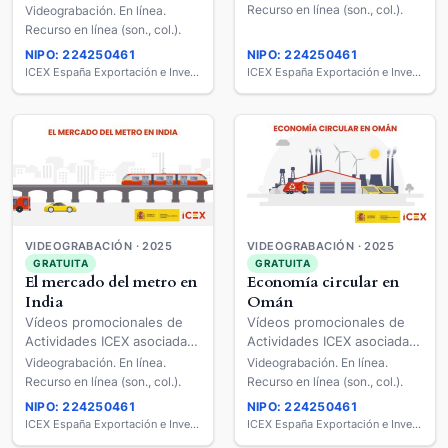
Sectores (FS)
a Mercados (EM) y
Recurso en línea (son., col.).
Videograbación. En línea.
[videograbación]
Sectores (FS)
Recurso en línea (son., col.).
[videograbación]
NIPO: 224250461
NIPO: 224250461
ICEX España Exportación e Inversiones
ICEX España Exportación e Inversiones
VIDEOGRABACIÓN · 2025
VIDEOGRABACIÓN · 2025
GRATUITA
GRATUITA
El mercado del metro en
Economía circular en
India
Omán
Vídeos promocionales de
Vídeos promocionales de
Actividades ICEX asociadas
Actividades ICEX asociadas
a Mercados (EM) y
a Mercados (EM) y
Videograbación. En línea.
Videograbación. En línea.
Sectores (FS)
Sectores (FS)
Recurso en línea (son., col.).
Recurso en línea (son., col.).
[videograbación]
[videograbación]
NIPO: 224250461
NIPO: 224250461
ICEX España Exportación e Inversiones
ICEX España Exportación e Inversiones