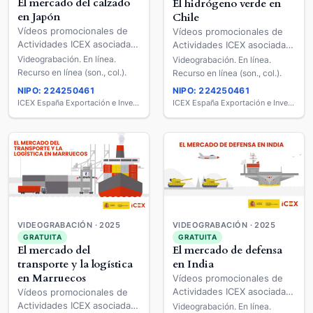
El mercado del calzado
El hidrógeno verde en
en Japón
Chile
Vídeos promocionales de
Vídeos promocionales de
Actividades ICEX asociadas
Actividades ICEX asociadas
a Mercados (EM) y
a Mercados (EM) y
Videograbación. En línea.
Videograbación. En línea.
Sectores (FS)
Sectores (FS)
Recurso en línea (son., col.).
Recurso en línea (son., col.).
[videograbación]
[videograbación]
NIPO: 224250461
NIPO: 224250461
ICEX España Exportación e Inversiones
ICEX España Exportación e Inversiones
VIDEOGRABACIÓN · 2025
VIDEOGRABACIÓN · 2025
GRATUITA
GRATUITA
El mercado de defensa
El mercado del
en India
transporte y la logística
en Marruecos
Vídeos promocionales de
Actividades ICEX asociadas
Vídeos promocionales de
a Mercados (EM) y
Actividades ICEX asociadas
Videograbación. En línea.