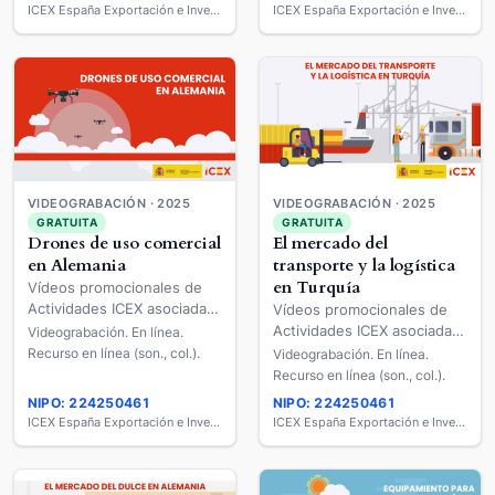
ICEX España Exportación e Inversiones
ICEX España Exportación e Inversiones
VIDEOGRABACIÓN · 2025
VIDEOGRABACIÓN · 2025
GRATUITA
GRATUITA
Drones de uso comercial
El mercado del
en Alemania
transporte y la logística
en Turquía
Vídeos promocionales de
Actividades ICEX asociadas
Vídeos promocionales de
a Mercados (EM) y
Actividades ICEX asociadas
Videograbación. En línea.
Sectores (FS)
a Mercados (EM) y
Recurso en línea (son., col.).
Videograbación. En línea.
[videograbación]
Sectores (FS)
Recurso en línea (son., col.).
[videograbación]
NIPO: 224250461
NIPO: 224250461
ICEX España Exportación e Inversiones
ICEX España Exportación e Inversiones