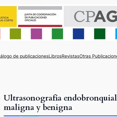
álogo de publicaciones
Libros
Revistas
Otras Publicacion
Ultrasonografía endobronquial
maligna y benigna