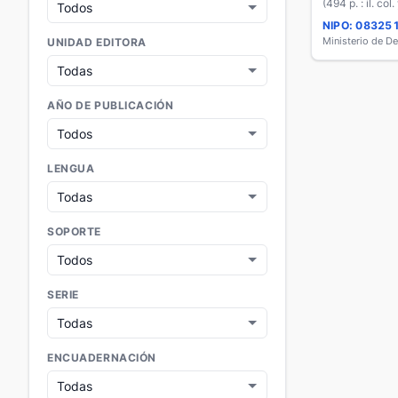
curso del X
(494 p. : il. col.
el año esco
NIPO: 08325
impartido 
Ministerio de D
UNIDAD EDITORA
AÑO DE PUBLICACIÓN
LENGUA
SOPORTE
SERIE
ENCUADERNACIÓN