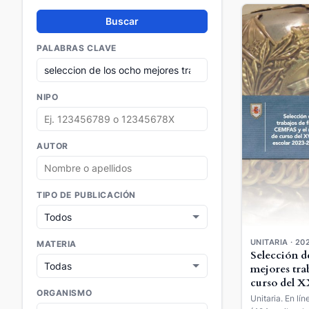
Buscar
PALABRAS CLAVE
NIPO
AUTOR
TIPO DE PUBLICACIÓN
UNITARIA · 20
MATERIA
Selección d
mejores trab
curso del 
ORGANISMO
el mejor tra
Unitaria. En lí