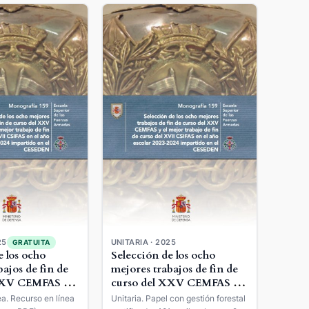
25
UNITARIA · 2025
GRATUITA
e los ocho
Selección de los ocho
ajos de fin de
mejores trabajos de fin de
XXV CEMFAS y
curso del XXV CEMFAS y
bajo de fin de
el mejor trabajo de fin de
nea. Recurso en línea
Unitaria. Papel con gestión forestal