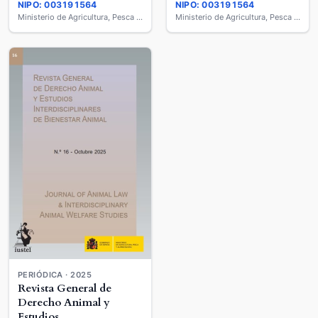
Journal of Animal Law &
NIPO: 003191564
NIPO: 003191564
Interdisciplinary Animal
Interdisciplinary Animal
Ministerio de Agricultura, Pesca y Alimentación
Ministerio de Agricultura, Pesca y Alimentación
Welfare Studies
Welfare Studies
PERIÓDICA · 2025
Revista General de
Derecho Animal y
Estudios