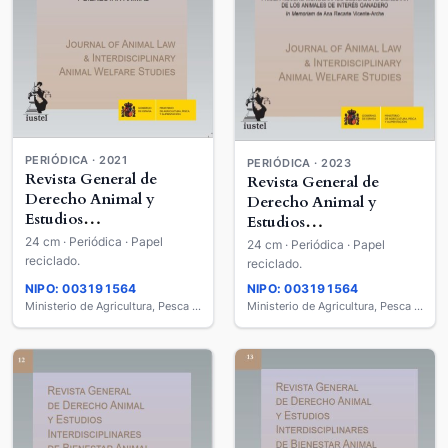
PERIÓDICA · 2021
PERIÓDICA · 2023
Revista General de
Revista General de
Derecho Animal y
Derecho Animal y
Estudios
Estudios
Interdisciplinares de
Interdisciplinares de
24 cm · Periódica · Papel
24 cm · Periódica · Papel
Bienestar Animal =
Bienestar Animal =
reciclado.
reciclado.
Journal of Animal Law &
Journal of Animal Law &
NIPO: 003191564
NIPO: 003191564
Interdisciplinary Animal
Interdisciplinary Animal
Ministerio de Agricultura, Pesca y Alimentación
Ministerio de Agricultura, Pesca y Alimentación
Welfare Studies
Welfare Studies