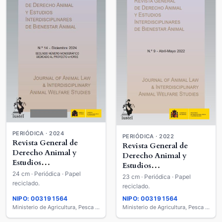
PERIÓDICA · 2024
PERIÓDICA · 2022
Revista General de
Revista General de
Derecho Animal y
Derecho Animal y
Estudios
Estudios
Interdisciplinares de
24 cm · Periódica · Papel
Interdisciplinares de
23 cm · Periódica · Papel
Bienestar Animal =
reciclado.
Bienestar Animal =
reciclado.
Journal of Animal Law &
Journal of Animal Law &
NIPO: 003191564
NIPO: 003191564
Interdisciplinary Animal
Interdisciplinary Animal
Ministerio de Agricultura, Pesca y Alimentación
Ministerio de Agricultura, Pesca y Alimentación
Welfare Studies
Welfare Studies