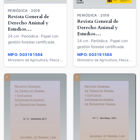
PERIÓDICA · 2019
PERIÓDICA · 2019
Revista General de
Revista General de
Derecho Animal y
Derecho Animal y
Estudios
Estudios
Interdisciplinares de
24 cm · Periódica · Papel con
Interdisciplinares de
Bienestar Animal =
24 cm · Periódica · Papel con
gestión forestal certificada.
Bienestar Animal =
gestión forestal certificada.
Journal of Animal Law &
Journal of Animal Law &
Interdisciplinary Animal
NIPO: 003191564
NIPO: 003191564
Interdisciplinary Animal
Welfare Studies
Ministerio de Agricultura, Pesca y Alimentación
Ministerio de Agricultura, Pesca y Alimentación
Welfare Studies