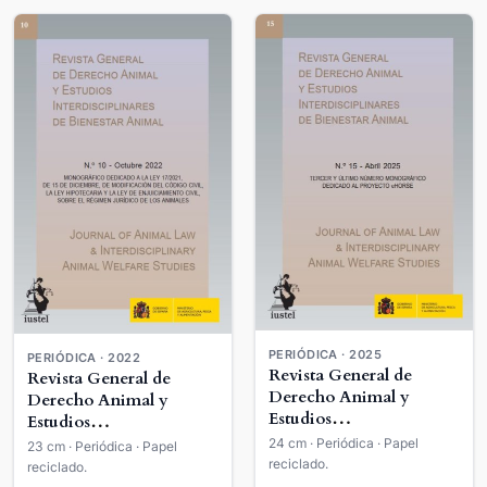
PERIÓDICA · 2025
PERIÓDICA · 2022
Revista General de
Revista General de
Derecho Animal y
Derecho Animal y
Estudios
Estudios
Interdisciplinares de
Interdisciplinares de
24 cm · Periódica · Papel
23 cm · Periódica · Papel
Bienestar Animal =
Bienestar Animal =
reciclado.
reciclado.
Journal of Animal Law &