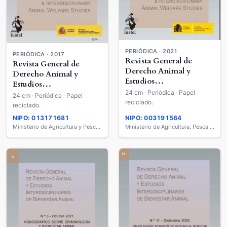
PERIÓDICA · 2021
PERIÓDICA · 2017
Revista General de
Revista General de
Derecho Animal y
Derecho Animal y
Estudios
Estudios
Interdisciplinares de
24 cm · Periódica · Papel
Interdisciplinares de
24 cm · Periódica · Papel
Bienestar Animal =
reciclado.
Bienestar Animal =
reciclado.
Journal of Animal Law &
Journal of Animal Law &
NIPO: 013171681
NIPO: 003191564
Interdisciplinary Animal
Interdisciplinary Animal
Ministerio de Agricultura y Pesca, Alimentación y Medio Ambiente
Ministerio de Agricultura, Pesca y Alimentación
Welfare Studies
Welfare Studies