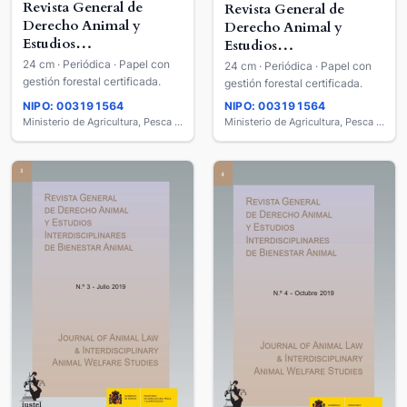
Revista General de
Revista General de
Derecho Animal y
Derecho Animal y
Estudios
Estudios
Interdisciplinares de
Interdisciplinares de
24 cm · Periódica · Papel con
24 cm · Periódica · Papel con
Bienestar Animal =
Bienestar Animal =
gestión forestal certificada.
gestión forestal certificada.
Journal of Animal Law &
Journal of Animal Law &
NIPO: 003191564
NIPO: 003191564
Interdisciplinary Animal
Interdisciplinary Animal
Ministerio de Agricultura, Pesca y Alimentación
Ministerio de Agricultura, Pesca y Alimentación
Welfare Studies
Welfare Studies