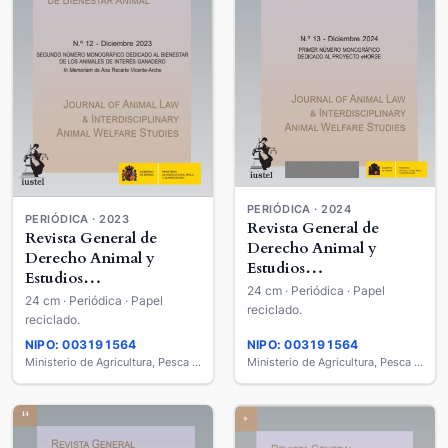
PERIÓDICA · 2024
PERIÓDICA · 2023
Revista General de
Revista General de
Derecho Animal y
Derecho Animal y
Estudios
Estudios
Interdisciplinares de
24 cm · Periódica · Papel
Interdisciplinares de
24 cm · Periódica · Papel
Bienestar Animal =
reciclado.
Bienestar Animal =
reciclado.
Journal of Animal Law &
Journal of Animal Law &
NIPO: 003191564
NIPO: 003191564
Interdisciplinary Animal
Interdisciplinary Animal
Ministerio de Agricultura, Pesca y Alimentación
Ministerio de Agricultura, Pesca y Alimentación
Welfare Studies
Welfare Studies