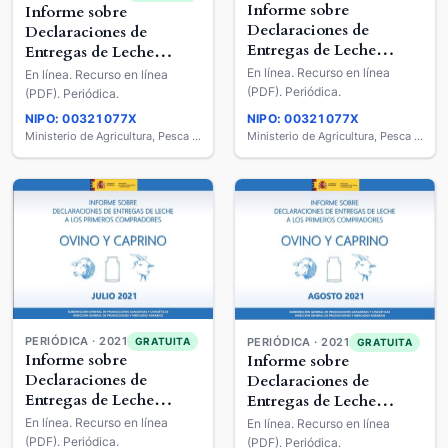
Informe sobre
Informe sobre
Declaraciones de
Declaraciones de
Entregas de Leche
Entregas de Leche
Cruda a los Primeros
Cruda a los Primeros
En línea. Recurso en línea
En línea. Recurso en línea
Compradores : Ovino y
Compradores : Ovino y
(PDF). Periódica.
(PDF). Periódica.
Caprino de Leche
Caprino de Leche
NIPO: 00321077X
NIPO: 00321077X
Ministerio de Agricultura, Pesca y Alimentación
Ministerio de Agricultura, Pesca y Alimentación
PERIÓDICA · 2021
GRATUITA
PERIÓDICA · 2021
GRATUITA
Informe sobre
Informe sobre
Declaraciones de
Declaraciones de
Entregas de Leche
Entregas de Leche
Cruda a los Primeros
Cruda a los Primeros
En línea. Recurso en línea
En línea. Recurso en línea
Compradores : Ovino y
Compradores : Ovino y
(PDF). Periódica.
(PDF). Periódica.