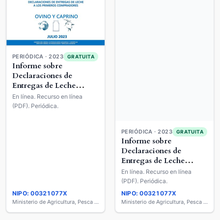
PERIÓDICA · 2023
GRATUITA
Informe sobre
Declaraciones de
Entregas de Leche
Cruda a los Primeros
En línea. Recurso en línea
Compradores : Ovino y
(PDF). Periódica.
Caprino de Leche
PERIÓDICA · 2023
GRATUITA
Informe sobre
Declaraciones de
Entregas de Leche
Cruda a los Primeros
En línea. Recurso en línea
Compradores : Ovino y
(PDF). Periódica.
Caprino de Leche
NIPO: 00321077X
NIPO: 00321077X
Ministerio de Agricultura, Pesca y Alimentación
Ministerio de Agricultura, Pesca y Alimentación