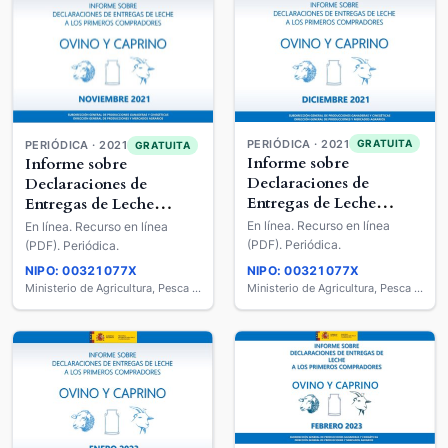
PERIÓDICA · 2021
GRATUITA
PERIÓDICA · 2021
GRATUITA
Informe sobre
Informe sobre
Declaraciones de
Declaraciones de
Entregas de Leche
Entregas de Leche
Cruda a los Primeros
Cruda a los Primeros
En línea. Recurso en línea
En línea. Recurso en línea
Compradores : Ovino y
Compradores : Ovino y
(PDF). Periódica.
(PDF). Periódica.
Caprino de Leche
Caprino de Leche
NIPO: 00321077X
NIPO: 00321077X
Ministerio de Agricultura, Pesca y Alimentación
Ministerio de Agricultura, Pesca y Alimentación