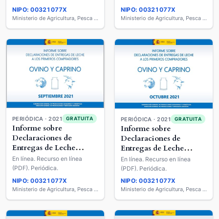
Caprino de Leche
Caprino de Leche
NIPO: 00321077X
NIPO: 00321077X
Ministerio de Agricultura, Pesca y Alimentación
Ministerio de Agricultura, Pesca y Alimentación
PERIÓDICA · 2021
GRATUITA
PERIÓDICA · 2021
GRATUITA
Informe sobre
Informe sobre
Declaraciones de
Declaraciones de
Entregas de Leche
Entregas de Leche
Cruda a los Primeros
Cruda a los Primeros
En línea. Recurso en línea
En línea. Recurso en línea
Compradores : Ovino y
Compradores : Ovino y
(PDF). Periódica.
(PDF). Periódica.
Caprino de Leche
Caprino de Leche
NIPO: 00321077X
NIPO: 00321077X
Ministerio de Agricultura, Pesca y Alimentación
Ministerio de Agricultura, Pesca y Alimentación