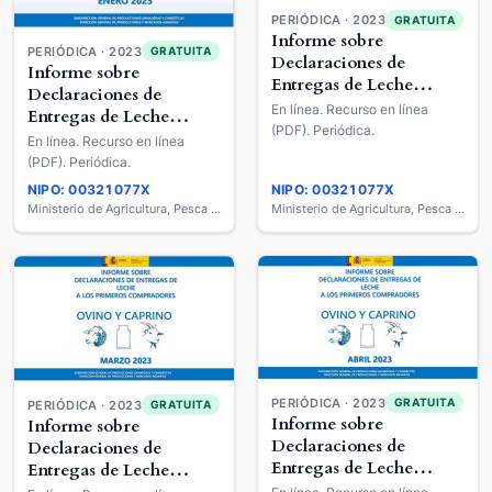
PERIÓDICA · 2023
GRATUITA
Informe sobre
PERIÓDICA · 2023
GRATUITA
Declaraciones de
Informe sobre
Entregas de Leche
Declaraciones de
Cruda a los Primeros
En línea. Recurso en línea
Entregas de Leche
Compradores : Ovino y
(PDF). Periódica.
Cruda a los Primeros
En línea. Recurso en línea
Caprino de Leche
Compradores : Ovino y
(PDF). Periódica.
Caprino de Leche
NIPO: 00321077X
NIPO: 00321077X
Ministerio de Agricultura, Pesca y Alimentación
Ministerio de Agricultura, Pesca y Alimentación
PERIÓDICA · 2023
GRATUITA
PERIÓDICA · 2023
GRATUITA
Informe sobre
Informe sobre
Declaraciones de
Declaraciones de
Entregas de Leche
Entregas de Leche
Cruda a los Primeros