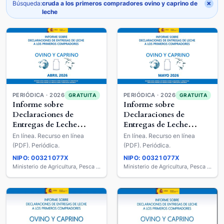
×
Búsqueda:
cruda a los primeros compradores ovino y caprino de
leche
PERIÓDICA · 2026
PERIÓDICA · 2026
GRATUITA
GRATUITA
Informe sobre
Informe sobre
Declaraciones de
Declaraciones de
Entregas de Leche
Entregas de Leche
Cruda a los Primeros
Cruda a los Primeros
En línea. Recurso en línea
En línea. Recurso en línea
Compradores : Ovino y
Compradores : Ovino y
(PDF). Periódica.
(PDF). Periódica.
Caprino de Leche
Caprino de Leche
NIPO: 00321077X
NIPO: 00321077X
Ministerio de Agricultura, Pesca y Alimentación
Ministerio de Agricultura, Pesca y Alimentación