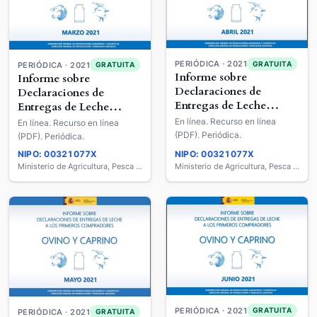
PERIÓDICA · 2021
GRATUITA
PERIÓDICA · 2021
GRATUITA
Informe sobre
Informe sobre
Declaraciones de
Declaraciones de
Entregas de Leche
Entregas de Leche
Cruda a los Primeros
Cruda a los Primeros
En línea. Recurso en línea
En línea. Recurso en línea
Compradores : Ovino y
Compradores : Ovino y
(PDF). Periódica.
(PDF). Periódica.
Caprino de Leche
Caprino de Leche
NIPO: 00321077X
NIPO: 00321077X
Ministerio de Agricultura, Pesca y Alimentación
Ministerio de Agricultura, Pesca y Alimentación
PERIÓDICA · 2021
GRATUITA
PERIÓDICA · 2021
GRATUITA