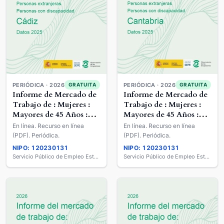
PERIÓDICA · 2026
PERIÓDICA · 2026
GRATUITA
GRATUITA
Informe de Mercado de
Informe de Mercado de
Trabajo de : Mujeres :
Trabajo de : Mujeres :
Mayores de 45 Años :
Mayores de 45 Años :
Jóvenes Menores de 30
Jóvenes Menores de 30
En línea. Recurso en línea
En línea. Recurso en línea
años : Extranjeros :
años : Extranjeros :
(PDF). Periódica.
(PDF). Periódica.
Personas con
Personas con
NIPO: 120230131
NIPO: 120230131
Discapacidad
Discapacidad
Servicio Público de Empleo Estatal
Servicio Público de Empleo Estatal