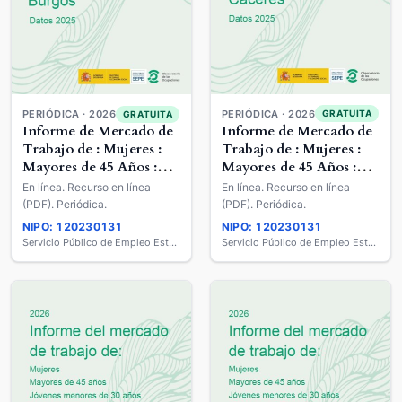
PERIÓDICA · 2026
PERIÓDICA · 2026
GRATUITA
GRATUITA
Informe de Mercado de
Informe de Mercado de
Trabajo de : Mujeres :
Trabajo de : Mujeres :
Mayores de 45 Años :
Mayores de 45 Años :
Jóvenes Menores de 30
Jóvenes Menores de 30
En línea. Recurso en línea
En línea. Recurso en línea
años : Extranjeros :
años : Extranjeros :
(PDF). Periódica.
(PDF). Periódica.
Personas con
Personas con
NIPO: 120230131
NIPO: 120230131
Discapacidad
Discapacidad
Servicio Público de Empleo Estatal
Servicio Público de Empleo Estatal