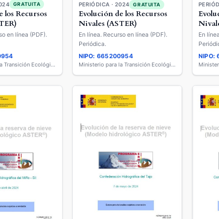
024
GRATUITA
PERIÓDICA · 2024
PERIÓD
GRATUITA
e los Recursos
Evolución de los Recursos
Evolu
STER)
Nivales (ASTER)
Nival
so en línea (PDF).
En línea. Recurso en línea (PDF).
En líne
Periódica.
Periódi
0954
NIPO: 665200954
NIPO:
Ministerio para la Transición Ecológica y el Reto Demográfico
Ministerio para la Transición Ecológica y el Reto Demográfico