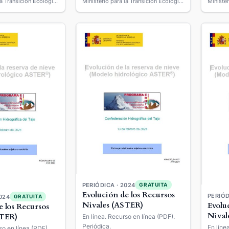
Ministerio para la Transición Ecológica
Ministerio para la Transición Ecológica y el Reto Demográfico
PERIÓDICA · 2024
GRATUITA
Evolución de los Recursos
PERIÓD
024
GRATUITA
Nivales (ASTER)
Evolu
e los Recursos
Nival
STER)
En línea. Recurso en línea (PDF).
Periódica.
En líne
so en línea (PDF).