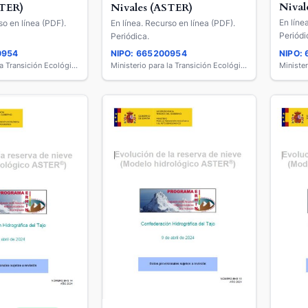
Nival
STER)
Nivales (ASTER)
En líne
so en línea (PDF).
En línea. Recurso en línea (PDF).
Periódi
Periódica.
0954
NIPO: 665200954
NIPO:
Ministerio para la Transición Ecológica y el Reto Demográfico
Ministerio para la Transición Ecológica y el Reto Demográfico