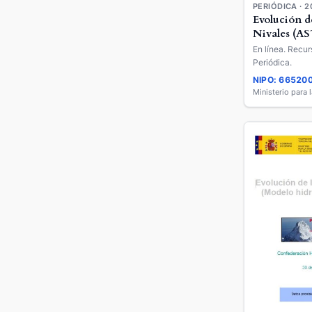
PERIÓDICA · 2
Evolución d
Nivales (A
En línea. Recur
Periódica.
NIPO: 66520