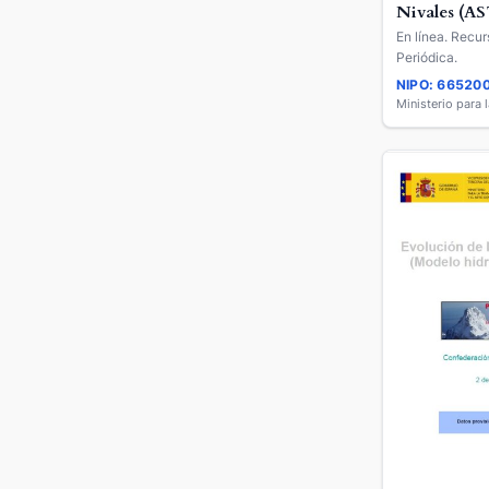
Nivales (A
En línea. Recur
Periódica.
NIPO: 66520