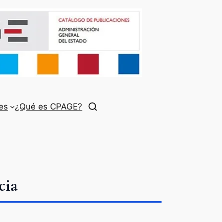
es
¿Qué es CPAGE?
cia