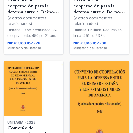
Convenio de
Convenio de
cooperación para la
cooperación para la
defensa entre el Reino
defensa entre el Reino
de España y los Estados
de España y los Estados
(y otros documentos
(y otros documentos
Unidos de América
Unidos de América
relacionados)
relacionados)
Unitaria. Papel certificado FSC
Unitaria. En línea. Recurso en
o equivalente. 450 p. · 21 cm.
línea (451 p., PDF).
NIPO: 083162220
NIPO: 083162236
Ministerio de Defensa
Ministerio de Defensa
UNITARIA · 2025
Convenio de