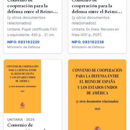
Convenio de
Convenio de
cooperación para la
cooperación para la
defensa entre el Reino
defensa entre el Reino
de España y los Estados
de España y los Estados
(y otros documentos
(y otros documentos
Unidos de América
Unidos de América
relacionados)
relacionados)
Unitaria. Papel certificado FSC
Unitaria. En línea. Recurso en
o equivalente. 450 p. · 21 cm.
línea (451 p., PDF).
NIPO: 083162220
NIPO: 083162236
Ministerio de Defensa
Ministerio de Defensa
UNITARIA · 2025
Convenio de