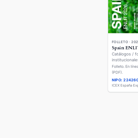
FOLLETO · 20
Spain ENLI
Catálogos / fo
institucionale
Folleto. En lín
(PDF).
NIPO: 22426