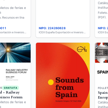
Catálo
institu
lletos de ferias e
s
Folleto
(PDF).
ea. Recursos en lína
0011
NIPO: 224260628
NIPO:
ICEX España Exportación e Inversiones
ICEX España Exportación e Inversiones
26
GRATUITA
FOLLET
d - Railway
Spain
usiness Forum
Europ
lletos de ferias e
Catálo
s
institu