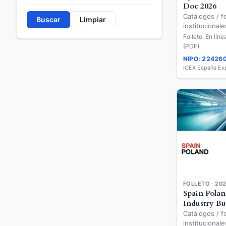
Doc 2026
Catálogos / fo
Buscar
Limpiar
institucionale
Folleto. En lín
(PDF).
NIPO: 22426
FOLLETO · 20
Spain Polan
Industry B
Catálogos / fo
institucionale