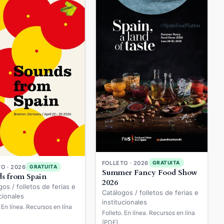
FOLLETO · 2026
GRATUITA
O · 2026
GRATUITA
Summer Fancy Food Show
s from Spain
2026
gos / folletos de ferias e
Catálogos / folletos de ferias e
cionales
institucionales
. En línea. Recursos en lína
Folleto. En línea. Recursos en lína
(PDF).