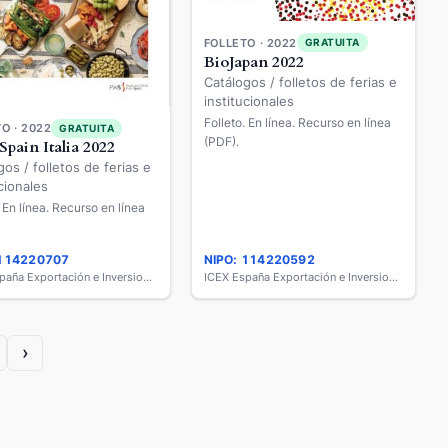
FOLLETO · 2022
GRATUITA
BioJapan 2022
Catálogos / folletos de ferias e
institucionales
Folleto. En línea. Recurso en línea
O · 2022
GRATUITA
(PDF).
Spain Italia 2022
gos / folletos de ferias e
cionales
. En línea. Recurso en línea
 114220707
NIPO: 114220592
ICEX España Exportación e Inversiones
ICEX España Exportación e Inversiones
›