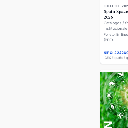
FOLLETO · 20
Spain Spac
2026
Catálogos / fo
institucionale
Folleto. En lín
(PDF).
NIPO: 22426