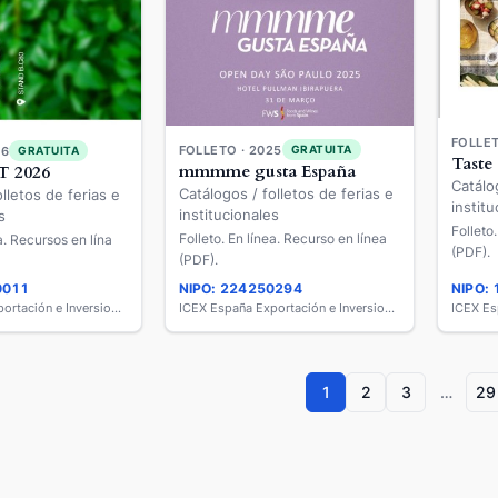
FOLLET
FOLLETO · 2025
GRATUITA
26
GRATUITA
Taste 
mmmme gusta España
T 2026
Catálo
Catálogos / folletos de ferias e
lletos de ferias e
institu
institucionales
s
Folleto
Folleto. En línea. Recurso en línea
ea. Recursos en lína
(PDF).
(PDF).
0011
NIPO: 224250294
NIPO:
ICEX España Exportación e Inversiones
ICEX España Exportación e Inversiones
1
2
3
…
29