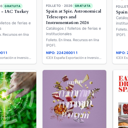
FOLLETO · 2026
GRATUITA
26
GRATUITA
FOLLET
Spain at Spie. Astronomical
e - IAC Turkey
Spain
Telescopes and
Catálo
Instrumentation 2026
lletos de ferias e
institu
Catálogos / folletos de ferias e
s
Folleto
institucionales
ea. Recursos en lína
(PDF).
Folleto. En línea. Recursos en lína
(PDF).
0011
NIPO: 224260011
NIPO:
ICEX España Exportación e Inversiones
ICEX España Exportación e Inversiones