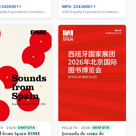
 224260011
NIPO: 224260011
ICEX España Exportación e Inversiones
ICEX España Exportación e Inversiones
O · 2026
FOLLETO · 2026
GRATUITA
GRATUITA
 from Spain BIME
Jornada de venta de