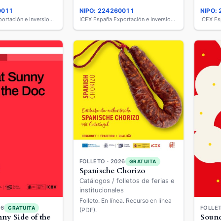
0011
NIPO: 224260011
NIPO:
ICEX España Exportación e Inversiones
ICEX España Exportación e Inversiones
FOLLETO · 2026
GRATUITA
Spanische Chorizo
Catálogos / folletos de ferias e
institucionales
Folleto. En línea. Recurso en línea
FOLLET
26
GRATUITA
(PDF).
Sound
nny Side of the