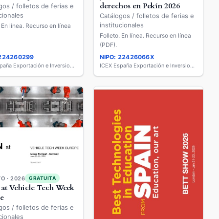
derechos en Pekín 2026
gos / folletos de ferias e
cionales
Catálogos / folletos de ferias e
institucionales
. En línea. Recurso en línea
Folleto. En línea. Recurso en línea
(PDF).
 224260299
NIPO: 22426066X
ICEX España Exportación e Inversiones
ICEX España Exportación e Inversiones
O · 2026
GRATUITA
 at Vehicle Tech Week
e
gos / folletos de ferias e
cionales