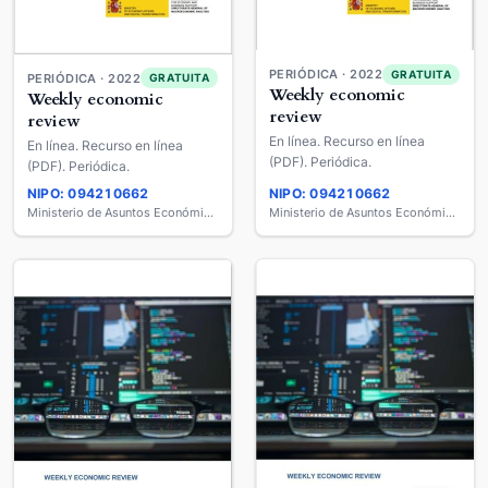
PERIÓDICA · 2022
GRATUITA
PERIÓDICA · 2022
GRATUITA
Weekly economic
Weekly economic
review
review
En línea. Recurso en línea
En línea. Recurso en línea
(PDF). Periódica.
(PDF). Periódica.
NIPO: 094210662
NIPO: 094210662
Ministerio de Asuntos Económicos y Transformación Digital
Ministerio de Asuntos Económicos y Transformación Digital