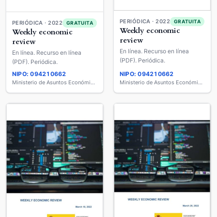
PERIÓDICA · 2022
GRATUITA
PERIÓDICA · 2022
GRATUITA
Weekly economic
Weekly economic
review
review
En línea. Recurso en línea
En línea. Recurso en línea
(PDF). Periódica.
(PDF). Periódica.
NIPO: 094210662
NIPO: 094210662
Ministerio de Asuntos Económicos y Transformación Digital
Ministerio de Asuntos Económicos y Transformación Digital