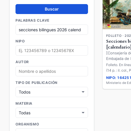
Buscar
PALABRAS CLAVE
FOLLETO · 20
Secciones b
NIPO
[calendario
[Consejería d
Embajada de 
AUTOR
Bulgaria]
Folleto. En lín
(14 p. : il. col.,
NIPO: 16425
TIPO DE PUBLICACIÓN
MATERIA
ORGANISMO