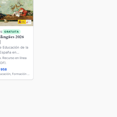
25
GRATUITA
ilingües 2026
]
e Educación de la
España en
ea. Recurso en línea
 PDF).
1958
Ministerio de Educación, Formación Profesional y Deportes