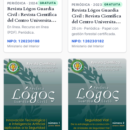
PERIÓDICA · 2024
GRATUITA
PERIÓDICA · 2023
GRATUITA
Revista Lógos Guardia
Revista Lógos Guardia
Civil : Revista Científica
Civil : Revista Científica
del Centro Universitario
del Centro Universitario
de la Guardia Civil
En línea. Recurso en línea
de la Guardia Civil
26 cm · Periódica · Papel con
(PDF). Periódica.
gestión forestal certificada.
NIPO: 126230198
NIPO: 126230182
Ministerio del Interior
Ministerio del Interior