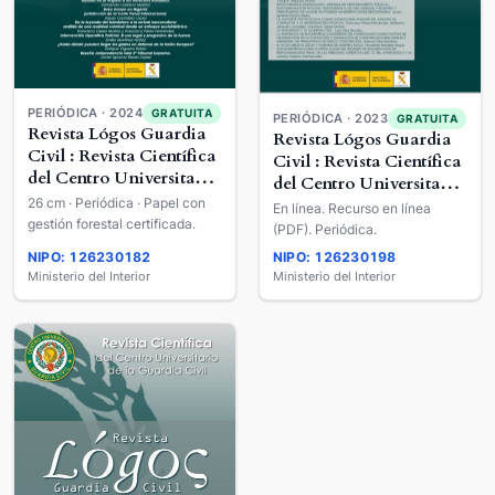
PERIÓDICA · 2024
GRATUITA
PERIÓDICA · 2023
GRATUITA
Revista Lógos Guardia
Revista Lógos Guardia
Civil : Revista Científica
Civil : Revista Científica
del Centro Universitario
del Centro Universitario
de la Guardia Civil
26 cm · Periódica · Papel con
de la Guardia Civil
En línea. Recurso en línea
gestión forestal certificada.
(PDF). Periódica.
NIPO: 126230182
NIPO: 126230198
Ministerio del Interior
Ministerio del Interior