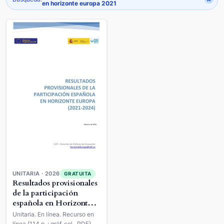
en horizonte europa 2021
UNITARIA · 2026
GRATUITA
Resultados provisionales
de la participación
española en Horizonte
Europa (2021-2024)
Unitaria. En línea. Recurso en
línea (114 p. : gráf. col., PDF).