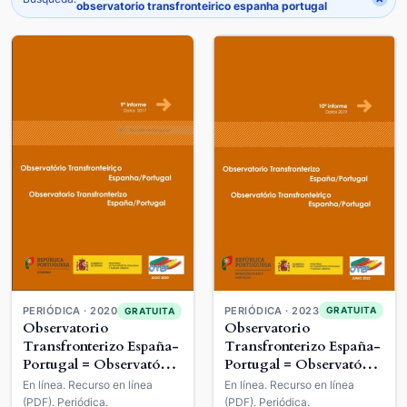
observatorio transfronteirico espanha portugal
PERIÓDICA · 2023
PERIÓDICA · 2020
GRATUITA
GRATUITA
Observatorio
Observatorio
Transfronterizo España-
Transfronterizo España-
Portugal = Observatório
Portugal = Observatório
Transfronteiriço
Transfronteiriço
En línea. Recurso en línea
En línea. Recurso en línea
Espanha-Portugal
Espanha-Portugal
(PDF). Periódica.
(PDF). Periódica.