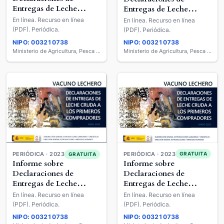
Entregas de Leche
Entregas de Leche
Cruda a los Primeros
Cruda a los Primeros
En línea. Recurso en línea
En línea. Recurso en línea
Compradores : Vacuno
Compradores : Vacuno
(PDF). Periódica.
(PDF). Periódica.
Lechero
Lechero
NIPO: 003210738
NIPO: 003210738
Ministerio de Agricultura, Pesca y Alimentación
Ministerio de Agricultura, Pesca y Alimentación
PERIÓDICA · 2023
PERIÓDICA · 2023
GRATUITA
GRATUITA
Informe sobre
Informe sobre
Declaraciones de
Declaraciones de
Entregas de Leche
Entregas de Leche
Cruda a los Primeros
Cruda a los Primeros
En línea. Recurso en línea
En línea. Recurso en línea
Compradores : Vacuno
Compradores : Vacuno
(PDF). Periódica.
(PDF). Periódica.
Lechero
Lechero
NIPO: 003210738
NIPO: 003210738