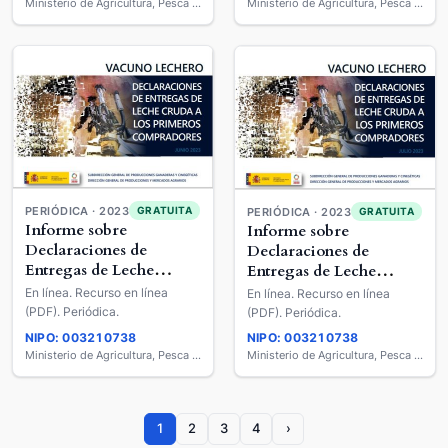
Ministerio de Agricultura, Pesca y Alimentación
Ministerio de Agricultura, Pesca y Alimentación
PERIÓDICA · 2023
GRATUITA
PERIÓDICA · 2023
GRATUITA
Informe sobre
Informe sobre
Declaraciones de
Declaraciones de
Entregas de Leche
Entregas de Leche
Cruda a los Primeros
Cruda a los Primeros
En línea. Recurso en línea
En línea. Recurso en línea
Compradores : Vacuno
Compradores : Vacuno
(PDF). Periódica.
(PDF). Periódica.
Lechero
Lechero
NIPO: 003210738
NIPO: 003210738
Ministerio de Agricultura, Pesca y Alimentación
Ministerio de Agricultura, Pesca y Alimentación
1
2
3
4
›