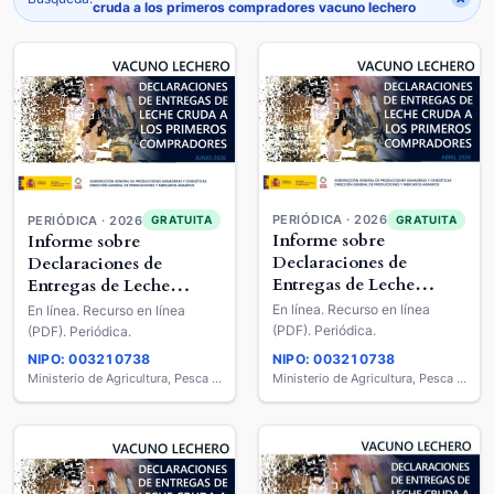
cruda a los primeros compradores vacuno lechero
PERIÓDICA · 2026
PERIÓDICA · 2026
GRATUITA
GRATUITA
Informe sobre
Informe sobre
Declaraciones de
Declaraciones de
Entregas de Leche
Entregas de Leche
Cruda a los Primeros
Cruda a los Primeros
En línea. Recurso en línea
En línea. Recurso en línea
Compradores : Vacuno
Compradores : Vacuno
(PDF). Periódica.
(PDF). Periódica.
Lechero
Lechero
NIPO: 003210738
NIPO: 003210738
Ministerio de Agricultura, Pesca y Alimentación
Ministerio de Agricultura, Pesca y Alimentación