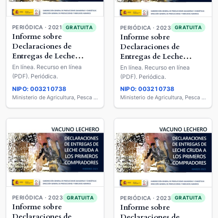
PERIÓDICA · 2021
GRATUITA
PERIÓDICA · 2023
GRATUITA
Informe sobre
Informe sobre
Declaraciones de
Declaraciones de
Entregas de Leche
Entregas de Leche
Cruda a los Primeros
Cruda a los Primeros
En línea. Recurso en línea
En línea. Recurso en línea
Compradores : Vacuno
Compradores : Vacuno
(PDF). Periódica.
(PDF). Periódica.
Lechero
Lechero
NIPO: 003210738
NIPO: 003210738
Ministerio de Agricultura, Pesca y Alimentación
Ministerio de Agricultura, Pesca y Alimentación
PERIÓDICA · 2023
GRATUITA
PERIÓDICA · 2023
GRATUITA
Informe sobre
Informe sobre
Declaraciones de
Declaraciones de