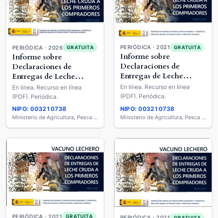
PERIÓDICA · 2021
PERIÓDICA · 2026
GRATUITA
GRATUITA
Informe sobre
Informe sobre
Declaraciones de
Declaraciones de
Entregas de Leche
Entregas de Leche
Cruda a los Primeros
Cruda a los Primeros
En línea. Recurso en línea
En línea. Recurso en línea
Compradores : Vacuno
Compradores : Vacuno
(PDF). Periódica.
(PDF). Periódica.
Lechero
Lechero
NIPO: 003210738
NIPO: 003210738
Ministerio de Agricultura, Pesca y Alimentación
Ministerio de Agricultura, Pesca y Alimentación
PERIÓDICA · 2021
GRATUITA
PERIÓDICA · 2021
GRATUITA