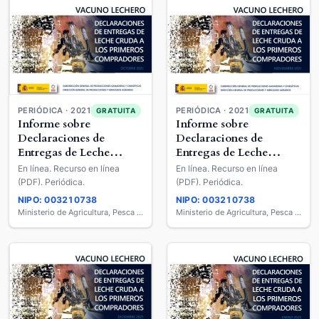
PERIÓDICA · 2021
PERIÓDICA · 2021
GRATUITA
GRATUITA
Informe sobre
Informe sobre
Declaraciones de
Declaraciones de
Entregas de Leche
Entregas de Leche
Cruda a los Primeros
Cruda a los Primeros
En línea. Recurso en línea
En línea. Recurso en línea
Compradores : Vacuno
Compradores : Vacuno
(PDF). Periódica.
(PDF). Periódica.
Lechero
Lechero
NIPO: 003210738
NIPO: 003210738
Ministerio de Agricultura, Pesca y Alimentación
Ministerio de Agricultura, Pesca y Alimentación