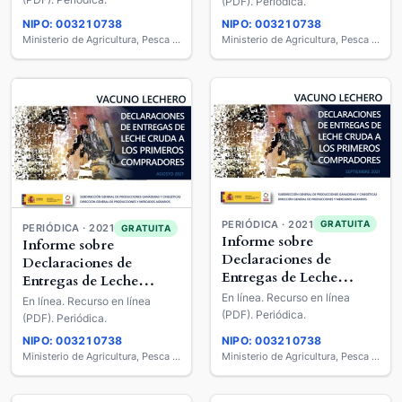
Compradores : Vacuno
(PDF). Periódica.
Lechero
Lechero
NIPO: 003210738
NIPO: 003210738
Ministerio de Agricultura, Pesca y Alimentación
Ministerio de Agricultura, Pesca y Alimentación
PERIÓDICA · 2021
GRATUITA
PERIÓDICA · 2021
GRATUITA
Informe sobre
Informe sobre
Declaraciones de
Declaraciones de
Entregas de Leche
Entregas de Leche
Cruda a los Primeros
Cruda a los Primeros
En línea. Recurso en línea
En línea. Recurso en línea
Compradores : Vacuno
(PDF). Periódica.
Compradores : Vacuno
(PDF). Periódica.
Lechero
Lechero
NIPO: 003210738
NIPO: 003210738
Ministerio de Agricultura, Pesca y Alimentación
Ministerio de Agricultura, Pesca y Alimentación