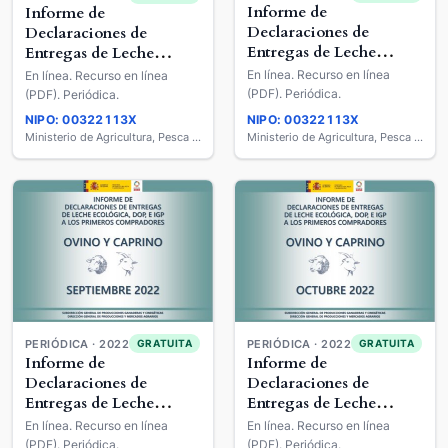
Informe de
Informe de
Declaraciones de
Declaraciones de
Entregas de Leche
Entregas de Leche
Ecológica, DOP E IGP a
Ecológica, DOP E IGP a
En línea. Recurso en línea
En línea. Recurso en línea
los Primeros
los Primeros
(PDF). Periódica.
(PDF). Periódica.
Compradores : Ovino y
Compradores : Ovino y
NIPO: 00322113X
NIPO: 00322113X
Caprino
Caprino
Ministerio de Agricultura, Pesca y Alimentación
Ministerio de Agricultura, Pesca y Alimentación
PERIÓDICA · 2022
PERIÓDICA · 2022
GRATUITA
GRATUITA
Informe de
Informe de
Declaraciones de
Declaraciones de
Entregas de Leche
Entregas de Leche
Ecológica, DOP E IGP a
Ecológica, DOP E IGP a
En línea. Recurso en línea
En línea. Recurso en línea
los Primeros
los Primeros
(PDF). Periódica.
(PDF). Periódica.