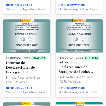
Compradores : Ovino y
Compradores : Ovino y
NIPO: 00322113X
NIPO: 00322113X
Caprino
Caprino
Ministerio de Agricultura, Pesca y Alimentación
Ministerio de Agricultura, Pesca y Alimentación
PERIÓDICA · 2022
GRATUITA
PERIÓDICA · 2022
GRATUITA
Informe de
Informe de
Declaraciones de
Declaraciones de
Entregas de Leche
Entregas de Leche
Ecológica, DOP E IGP a
Ecológica, DOP E IGP a
En línea. Recurso en línea
En línea. Recurso en línea
los Primeros
los Primeros
(PDF). Periódica.
(PDF). Periódica.
Compradores : Ovino y
Compradores : Ovino y
NIPO: 00322113X
NIPO: 00322113X
Caprino
Caprino
Ministerio de Agricultura, Pesca y Alimentación
Ministerio de Agricultura, Pesca y Alimentación