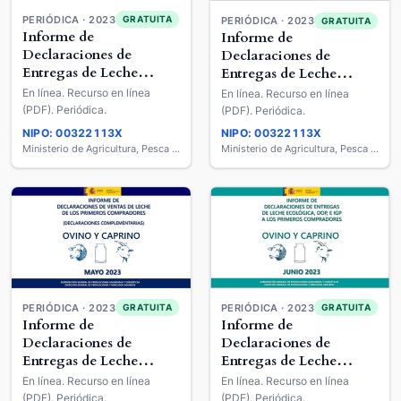
PERIÓDICA · 2023
GRATUITA
PERIÓDICA · 2023
GRATUITA
Informe de
Informe de
Declaraciones de
Declaraciones de
Entregas de Leche
Entregas de Leche
Ecológica, DOP E IGP a
Ecológica, DOP E IGP a
En línea. Recurso en línea
En línea. Recurso en línea
los Primeros
los Primeros
(PDF). Periódica.
(PDF). Periódica.
Compradores : Ovino y
Compradores : Ovino y
NIPO: 00322113X
NIPO: 00322113X
Caprino
Caprino
Ministerio de Agricultura, Pesca y Alimentación
Ministerio de Agricultura, Pesca y Alimentación
PERIÓDICA · 2023
PERIÓDICA · 2023
GRATUITA
GRATUITA
Informe de
Informe de
Declaraciones de
Declaraciones de
Entregas de Leche
Entregas de Leche
Ecológica, DOP E IGP a
Ecológica, DOP E IGP a
En línea. Recurso en línea
En línea. Recurso en línea
los Primeros
los Primeros
(PDF). Periódica.
(PDF). Periódica.