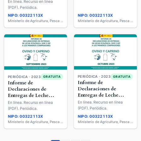
Ecológica, DOP E IGP a
En línea. Recurso en línea
los Primeros
(PDF). Periódica.
Compradores : Ovino y
NIPO: 00322113X
NIPO: 00322113X
Caprino
Ministerio de Agricultura, Pesca y Alimentación
Ministerio de Agricultura, Pesca y Alimentación
PERIÓDICA · 2023
PERIÓDICA · 2023
GRATUITA
GRATUITA
Informe de
Informe de
Declaraciones de
Declaraciones de
Entregas de Leche
Entregas de Leche
Ecológica, DOP E IGP a
Ecológica, DOP E IGP a
En línea. Recurso en línea
En línea. Recurso en línea
los Primeros
los Primeros
(PDF). Periódica.
(PDF). Periódica.
Compradores : Ovino y
Compradores : Ovino y
NIPO: 00322113X
NIPO: 00322113X
Caprino
Caprino
Ministerio de Agricultura, Pesca y Alimentación
Ministerio de Agricultura, Pesca y Alimentación