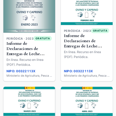
PERIÓDICA · 2023
GRATUITA
Informe de
PERIÓDICA · 2023
GRATUITA
Declaraciones de
Informe de
Entregas de Leche
Declaraciones de
Ecológica, DOP E IGP a
En línea. Recurso en línea
Entregas de Leche
los Primeros
(PDF). Periódica.
Ecológica, DOP E IGP a
En línea. Recurso en línea
Compradores : Ovino y
los Primeros
(PDF). Periódica.
Caprino
Compradores : Ovino y
NIPO: 00322113X
NIPO: 00322113X
Caprino
Ministerio de Agricultura, Pesca y Alimentación
Ministerio de Agricultura, Pesca y Alimentación