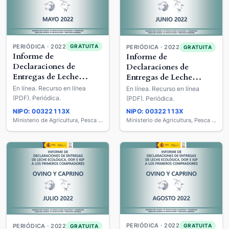
PERIÓDICA · 2022
GRATUITA
PERIÓDICA · 2022
GRATUITA
Informe de
Informe de
Declaraciones de
Declaraciones de
Entregas de Leche
Entregas de Leche
Ecológica, DOP E IGP a
Ecológica, DOP E IGP a
En línea. Recurso en línea
En línea. Recurso en línea
los Primeros
los Primeros
(PDF). Periódica.
(PDF). Periódica.
Compradores : Ovino y
Compradores : Ovino y
NIPO: 00322113X
NIPO: 00322113X
Caprino
Caprino
Ministerio de Agricultura, Pesca y Alimentación
Ministerio de Agricultura, Pesca y Alimentación
PERIÓDICA · 2022
GRATUITA
PERIÓDICA · 2022
GRATUITA