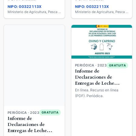
Compradores : Ovino y
Compradores : Ovino y
NIPO: 00322113X
NIPO: 00322113X
Caprino
Caprino
Ministerio de Agricultura, Pesca y Alimentación
Ministerio de Agricultura, Pesca y Alimentación
PERIÓDICA · 2023
GRATUITA
Informe de
Declaraciones de
Entregas de Leche
Ecológica, DOP E IGP a
En línea. Recurso en línea
los Primeros
(PDF). Periódica.
Compradores : Ovino y
Caprino
PERIÓDICA · 2023
GRATUITA
Informe de
Declaraciones de
Entregas de Leche