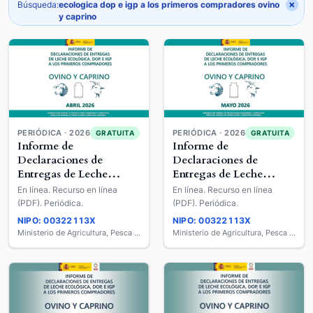
×
Búsqueda:
ecologica dop e igp a los primeros compradores ovino
y caprino
PERIÓDICA · 2026
PERIÓDICA · 2026
GRATUITA
GRATUITA
Informe de
Informe de
Declaraciones de
Declaraciones de
Entregas de Leche
Entregas de Leche
Ecológica, DOP E IGP a
Ecológica, DOP E IGP a
En línea. Recurso en línea
En línea. Recurso en línea
los Primeros
los Primeros
(PDF). Periódica.
(PDF). Periódica.
Compradores : Ovino y
Compradores : Ovino y
NIPO: 00322113X
NIPO: 00322113X
Caprino
Caprino
Ministerio de Agricultura, Pesca y Alimentación
Ministerio de Agricultura, Pesca y Alimentación