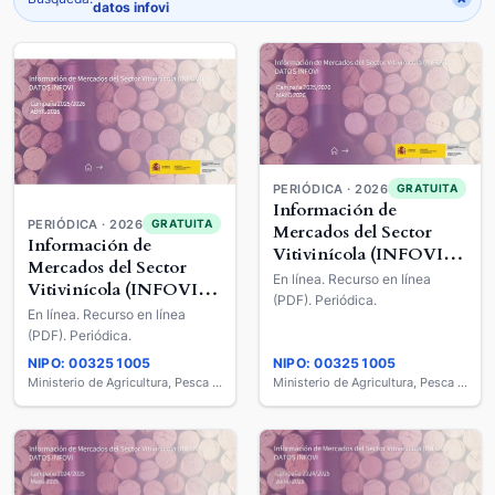
datos infovi
PERIÓDICA · 2026
GRATUITA
Información de
PERIÓDICA · 2026
GRATUITA
Mercados del Sector
Información de
Vitivinícola (INFOVI) :
Mercados del Sector
Datos INFOVI
En línea. Recurso en línea
Vitivinícola (INFOVI) :
(PDF). Periódica.
Datos INFOVI
En línea. Recurso en línea
(PDF). Periódica.
NIPO: 003251005
NIPO: 003251005
Ministerio de Agricultura, Pesca y Alimentación
Ministerio de Agricultura, Pesca y Alimentación