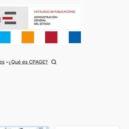
es
¿Qué es CPAGE?