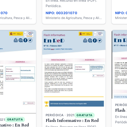
En línea. Recurso en línea (PDF).
Periódica.
1070
NIPO: 003201070
NIPO:
Ministerio de Agricultura, Pesca y Alimentación
Ministerio de Agricultura, Pesca y Alimentación
PERIÓD
Flash
PERIÓDICA · 2021
GRATUITA
En líne
021
Flash Informativo : En Red
GRATUITA
Periódi
mativo : En Red
En línea. Recurso en línea (PDF).