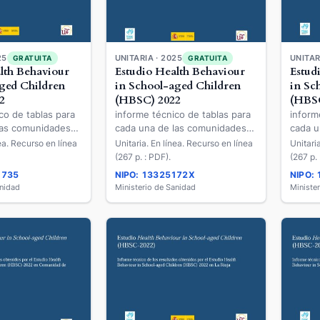
25
UNITARIA · 2025
UNITAR
GRATUITA
GRATUITA
lth Behaviour
Estudio Health Behaviour
Estud
ged Children
in School-aged Children
in Sc
2
(HBSC) 2022
(HBSC
co de tablas para
informe técnico de tablas para
inform
las comunidades
cada una de las comunidades
cada u
 los resultados
autónomas de los resultados
autóno
nea. Recurso en línea
Unitaria. En línea. Recurso en línea
Unitari
 el Estudio Health
obtenidos por el Estudio Health
obteni
(267 p. : PDF).
(267 p. 
 School-aged
Behaviour in School-aged
Behavi
1735
NIPO: 13325172X
NIPO:
SC) 2022 en la
Children (HBSC) 2022 en la
Childr
anidad
Ministerio de Sanidad
Ministe
rcia
Comunitat Valenciana
Castil