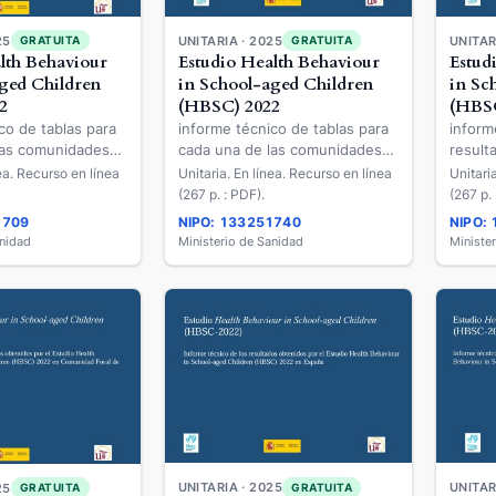
25
UNITARIA · 2025
UNITAR
GRATUITA
GRATUITA
lth Behaviour
Estudio Health Behaviour
Estud
ged Children
in School-aged Children
in Sc
2
(HBSC) 2022
(HBS
co de tablas para
informe técnico de tablas para
inform
las comunidades
cada una de las comunidades
result
 los resultados
autónomas de los resultados
Estudio Hea
nea. Recurso en línea
Unitaria. En línea. Recurso en línea
Unitari
 el Estudio Health
obtenidos por el Estudio Health
School
(267 p. : PDF).
(267 p. 
 School-aged
Behaviour in School-aged
2022 
1709
NIPO: 133251740
NIPO:
SC) 2022 en la
Children (HBSC) 2022 en La
anidad
Ministerio de Sanidad
Ministe
e Madrid
Rioja
UNITARIA · 2025
UNITAR
GRATUITA
25
GRATUITA