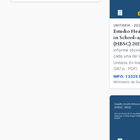
UNITARIA · 20
Estudio Hea
in School-a
(HBSC) 202
informe técni
cada una de 
autónomas de
Unitaria. En lí
obtenidos por
(267 p. : PDF).
Behaviour in
NIPO: 13325
Children (HB
Ministerio de S
Región de Mu