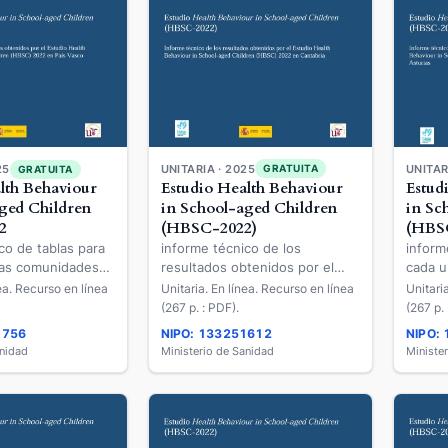
UNITARIA · 2025
GRATUITA
25
UNITAR
GRATUITA
Estudio Health Behaviour
lth Behaviour
Estud
in School-aged Children
ged Children
in Sc
(HBSC-2022)
2
(HBSC
informe técnico de los
co de tablas para
inform
resultados obtenidos por el
las comunidades
cada u
Estudio Health Behaviour in
 los resultados
autóno
Unitaria. En línea. Recurso en línea
nea. Recurso en línea
Unitari
School-aged Children (HBSC)
 el Estudio Health
obteni
(267 p. : PDF).
(267 p. 
2022 en Cantabria
 School-aged
Behavi
1756
NIPO: 133251612
NIPO:
SC) 2022 en País
Childr
anidad
Ministerio de Sanidad
Ministe
Princi