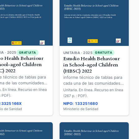
IA · 2025
GRATUITA
UNITARIA · 2025
GRATUITA
io Health Behaviour
Estudio Health Behaviour
hool-aged Children
in School-aged Children
) 2022
(HBSC) 2022
e técnico de tablas para
informe técnico de tablas para
na de las comunidades
cada una de las comunidades
mas de los resultados
autónomas de los resultados
a. En línea. Recurso en línea
Unitaria. En línea. Recurso en línea
dos por el Estudio Health
obtenidos por el Estudio Health
: PDF).
(267 p. : PDF).
our in School-aged
Behaviour in School-aged
 13325166X
NIPO: 133251680
en (HBSC) 2022 en el
Children (HBSC) 2022 en
rio de Sanidad
Ministerio de Sanidad
pado de Asturias
Galicia