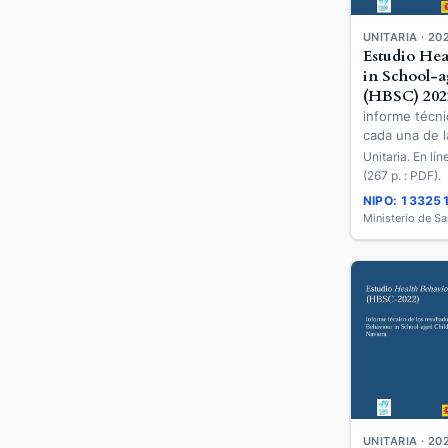
UNITARIA · 20
Estudio Hea
in School-a
(HBSC) 202
informe técni
cada una de 
autónomas de
Unitaria. En lí
obtenidos por
(267 p. : PDF).
Behaviour in
NIPO: 13325
Children (HB
Ministerio de S
Comunidad d
UNITARIA · 20