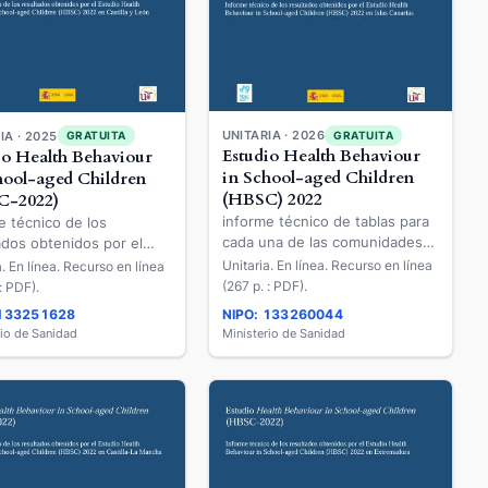
UNITARIA · 2026
GRATUITA
IA · 2025
GRATUITA
Estudio Health Behaviour
io Health Behaviour
in School-aged Children
hool-aged Children
(HBSC) 2022
C-2022)
informe técnico de tablas para
e técnico de los
cada una de las comunidades
ados obtenidos por el
autónomas de los resultados
o Health Behaviour in
Unitaria. En línea. Recurso en línea
a. En línea. Recurso en línea
obtenidos por el Estudio Health
-aged Children (HBSC)
(267 p. : PDF).
: PDF).
Behaviour in School-aged
n Castilla y León
 133251628
NIPO: 133260044
Children (HBSC) 2022 en
rio de Sanidad
Ministerio de Sanidad
Canarias