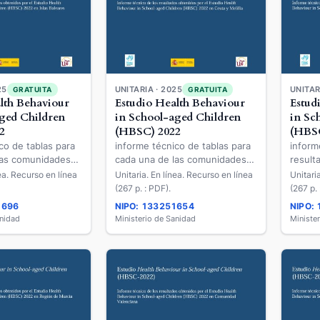
UNITAR
25
UNITARIA · 2025
GRATUITA
GRATUITA
Estud
lth Behaviour
Estudio Health Behaviour
in Sc
ged Children
in School-aged Children
(HBS
2
(HBSC) 2022
inform
co de tablas para
informe técnico de tablas para
result
las comunidades
cada una de las comunidades
Estudi
 los resultados
autónomas de los resultados
Unitari
nea. Recurso en línea
Unitaria. En línea. Recurso en línea
School
 el Estudio Health
obtenidos por el Estudio Health
(267 p. 
(267 p. : PDF).
2022 e
 School-aged
Behaviour in School-aged
1696
NIPO: 133251654
NIPO:
C) 2022 en Illes
Children (HBSC) 2022 en Ceuta
anidad
Ministerio de Sanidad
Ministe
y Melilla