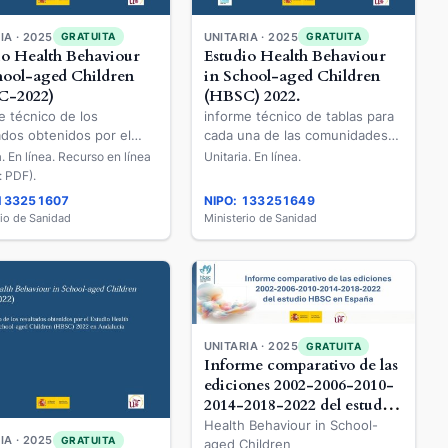
IA · 2025
UNITARIA · 2025
GRATUITA
GRATUITA
io Health Behaviour
Estudio Health Behaviour
hool-aged Children
in School-aged Children
C-2022)
(HBSC) 2022.
e técnico de los
informe técnico de tablas para
ados obtenidos por el
cada una de las comunidades
lth Behaviour in
autónomas de los resultados
a. En línea. Recurso en línea
Unitaria. En línea.
-aged Children (HBSC)
obtenidos por el Estudio Health
: PDF).
en Aragón
Behaviour in School-aged
 133251607
NIPO: 133251649
Children (HBSC) 2022 en
rio de Sanidad
Ministerio de Sanidad
Cataluña
UNITARIA · 2025
GRATUITA
Informe comparativo de las
ediciones 2002-2006-2010-
2014-2018-2022 del estudio
HBSC en España
Health Behaviour in School-
IA · 2025
GRATUITA
aged Children