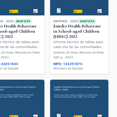
IA · 2025
UNITARIA · 2025
GRATUITA
GRATUITA
io Health Behaviour
Estudio Health Behaviour
hool-aged Children
in School-aged Children
) 2022
(HBSC) 2022
e técnico de tablas para
informe técnico de tablas para
na de las comunidades
cada una de las comunidades
mas de los resultados
autónomas de los resultados
a. En línea. Recurso en línea
Unitaria. En línea. Recurso en línea
dos por el Estudio Health
obtenidos por el Estudio Health
: PDF).
(267 p. : PDF).
our in School-aged
Behaviour in School-aged
 133251633
NIPO: 133251675
en (HBSC) 2022 en
Children (HBSC) 2022 en
rio de Sanidad
Ministerio de Sanidad
la-La Mancha
Extremadura