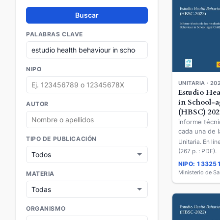
Buscar
PALABRAS CLAVE
NIPO
UNITARIA · 20
Estudio Hea
in School-a
AUTOR
(HBSC) 202
informe técni
cada una de 
TIPO DE PUBLICACIÓN
autónomas de
Unitaria. En lí
obtenidos por
(267 p. : PDF).
Behaviour in
NIPO: 13325
Children (HB
Ministerio de S
MATERIA
Vasco
ORGANISMO