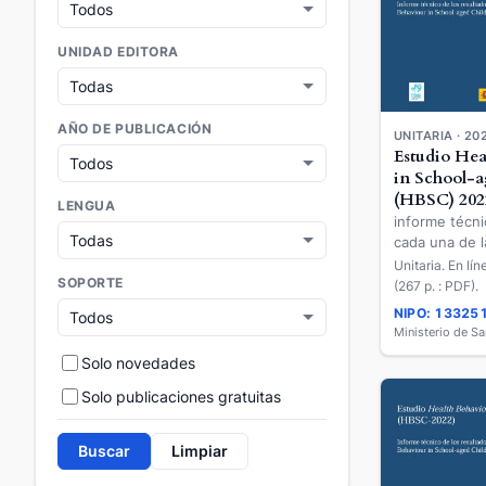
UNIDAD EDITORA
AÑO DE PUBLICACIÓN
UNITARIA · 20
Estudio Hea
in School-a
(HBSC) 202
LENGUA
informe técni
cada una de 
autónomas de
Unitaria. En lí
SOPORTE
obtenidos por
(267 p. : PDF).
Behaviour in
NIPO: 13325
Children (HBS
Ministerio de S
Balears
Solo novedades
Solo publicaciones gratuitas
Buscar
Limpiar