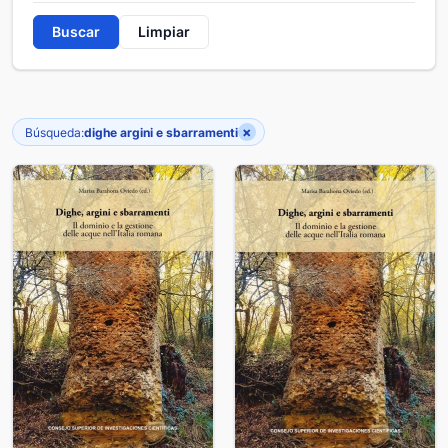
Buscar
Limpiar
×
Búsqueda:
dighe argini e sbarramenti